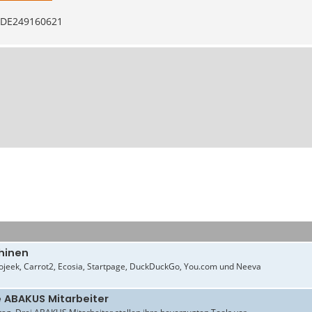
: DE249160621
hinen
jeek, Carrot2, Ecosia, Startpage, DuckDuckGo, You.com und Neeva
e ABAKUS Mitarbeiter