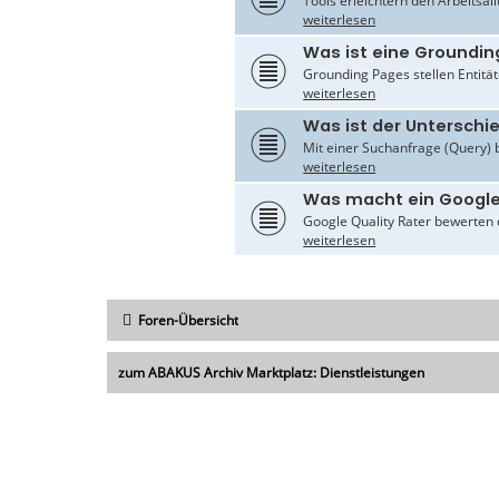
Tools erleichtern den Arbeitsal
weiterlesen
Was ist eine Groundin
Grounding Pages stellen Entität
weiterlesen
Was ist der Untersch
Mit einer Suchanfrage (Query) 
weiterlesen
Was macht ein Google
Google Quality Rater bewerten d
weiterlesen
Foren-Übersicht
zum ABAKUS Archiv Marktplatz: Dienstleistungen