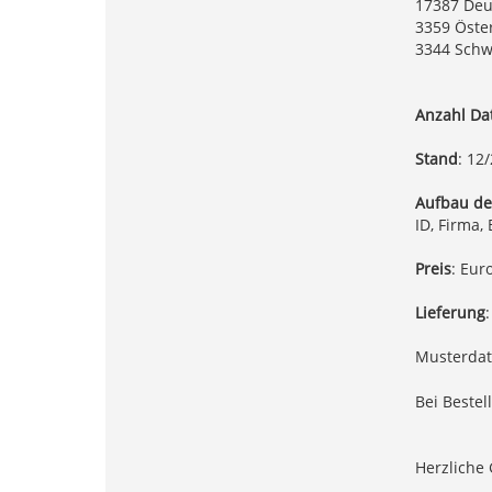
17387 Deu
3359 Öste
3344 Schw
Anzahl Da
Stand
: 12
Aufbau de
ID, Firma,
Preis
: Eur
Lieferung
Musterdat
Bei Bestel
Herzliche