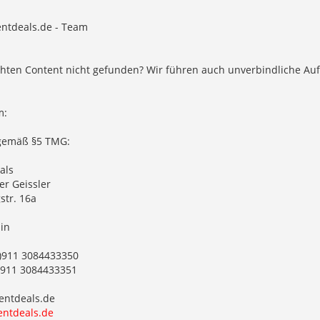
entdeals.de - Team
hten Content nicht gefunden? Wir führen auch unverbindliche Au
m:
gemäß §5 TMG:
als
er Geissler
str. 16a
in
0)911 3084433350
0)911 3084433351
entdeals.de
ntdeals.de