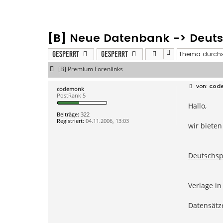
[B] Neue Datenbank -> Deut
Gesperrt
Gesperrt
[B] Premium Forenlinks
B
cod
codemonk
e
PostRank 5
i
Hallo,
t
r
Beiträge:
322
a
Registriert:
04.11.2006, 13:03
g
wir bieten
Deutschsp
Verlage i
Datensätz