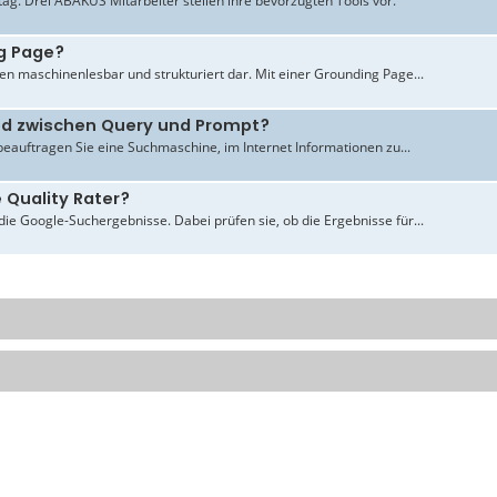
ltag. Drei ABAKUS Mitarbeiter stellen ihre bevorzugten Tools vor.
g Page?
en maschinenlesbar und strukturiert dar. Mit einer Grounding Page...
ied zwischen Query und Prompt?
beauftragen Sie eine Suchmaschine, im Internet Informationen zu...
 Quality Rater?
ie Google-Suchergebnisse. Dabei prüfen sie, ob die Ergebnisse für...