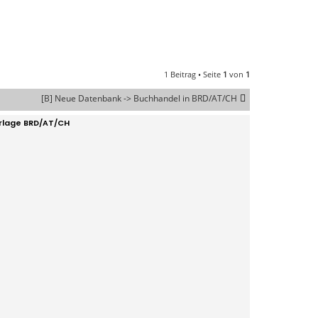
1 Beitrag • Seite
1
von
1
[B] Neue Datenbank -> Buchhandel in BRD/AT/CH
rlage BRD/AT/CH