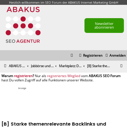
Herzlich willkommen im
SEO Forum
der ABAKUS Internet Marketing GmbH
Newsletter
abonnieren
Registrieren
Anmelden
S
ABAKUS Foren-Übersicht
Jobbörse und Marktplatz
Marktplatz: Dienstleistungen
[B] Starke themenrelevante Backlinks und Trustlinks
u
registrieren
registriertes Mitglied
c
h
Anzeige
e
[B] Starke themenrelevante Backlinks und