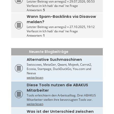
Letzter Beitrag von
arnego2
«
29.07.2026, 00:53
Verfasst in
Ich hab' da mal 'ne Frage
Antworten:
5
Wann Spam-Backlinks via Disavow
melden?
Letzter Beitrag von
arnego2
«
27.10.2025, 19:12
Verfasst in
Ich hab' da mal 'ne Frage
Antworten:
1
Neueste Blogbeiträge
Alternative Suchmaschinen
Swisscows, MetaGer, Qwant, Mojeek, Carrot2,
Ecosia, Startpage, DuckDuckGo, You.com und
Neeva
weiterlesen
Diese Tools nutzen die ABAKUS
Mitarbeiter
Tools erleichtern den Arbeitsalltag. Drei ABAKUS
Mitarbeiter stellen ihre bevorzugten Tools vor.
weiterlesen
Was ist der Unterschied zwischen