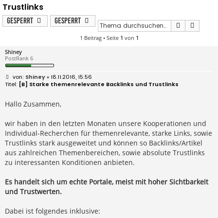
Trustlinks
Gesperrt
Gesperrt
Suche
Erweit
1 Beitrag • Seite
1
von
1
Shiney
PostRank 6
B
Shiney
» 18.11.2016, 15:56
e
[B] Starke themenrelevante Backlinks und Trustlinks
i
t
r
Hallo Zusammen,
a
g
wir haben in den letzten Monaten unsere Kooperationen und
Individual-Recherchen für themenrelevante, starke Links, sowie
Trustlinks stark ausgeweitet und können so Backlinks/Artikel
aus zahlreichen Themenbereichen, sowie absolute Trustlinks
zu interessanten Konditionen anbieten.
Es handelt sich um echte Portale, meist mit hoher Sichtbarkeit
und Trustwerten.
Dabei ist folgendes inklusive: