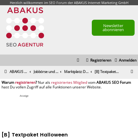
Herzlich willkommen im
SEO Forum
der ABAKUS Internet Marketing GmbH
Newsletter
abonnieren
Registrieren
Anmelden
S
ABAKUS Foren-Übersicht
Jobbörse und Marktplatz
Marktplatz: Dienstleistungen
[B] Textpaket Halloween
u
registrieren
registriertes Mitglied
c
h
Anzeige
e
[B] Textpaket Halloween