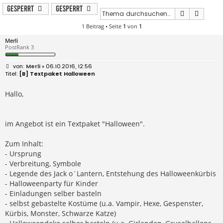
Gesperrt
Gesperrt
Suche
Erweit
1 Beitrag • Seite
1
von
1
Merli
PostRank 3
B
Merli
» 06.10.2016, 12:56
e
[B] Textpaket Halloween
i
t
r
Hallo,
a
g
im Angebot ist ein Textpaket "Halloween".
Zum Inhalt:
- Ursprung
- Verbreitung, Symbole
- Legende des Jack o`Lantern, Entstehung des Halloweenkürbis
- Halloweenparty für Kinder
- Einladungen selber basteln
- selbst gebastelte Kostüme (u.a. Vampir, Hexe, Gespenster,
Kürbis, Monster, Schwarze Katze)