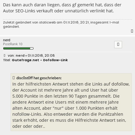
Das kann auch daran liegen, dass gf gemerkt hat, dass der
Autor SEO-Links verkauft oder unnatürlich verlinkt hat.
Zuletzt geändert von
staticweb
am 01.11.2018, 20:21, insgesamt 1-mal
geändert.
nerd
PostRank 10
B
nerd
» 01.11.2018, 20:08
e
Gutefrage.net - Dofollow-Link
i
t
r
a
disc0st0ff hat geschrieben:
g
In der hilfreichsten Antwort stehen die Links auf dofollow,
der Account ist mehrere Jahre alt und User hat über
5.000 Punkte in den letzten 90 Tagen gesammelt. Die
andere Antwort eine Users mit einem mehrere Jahre
alten Account, aber "nur" über 1.000 Punkten erhält
nofollow-Links. Also entweder wurden die Punktzahlen
stark erhöht, oder es muss die Hilfreichste Antwort sein,
oder oder oder..