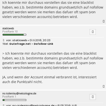
Ich koennte mir durchaus vorstellen das sie eine blacklist
haben, wo z.b. bestimmte domains grundsaetzlich auf nofollow
gesetzt werden wenn sie merken das dafuer oft spam (von
vielen verschiedenen accounts) betrieben wird.
staticweb
PostRank 10
B
staticweb
» 01.11.2018, 20:23
e
Gutefrage.net - Dofollow-Link
i
t
r
> Ich koennte mir durchaus vorstellen das sie eine blacklist
a
haben, wo z.b. bestimmte domains grundsaetzlich auf nofollow
g
gesetzt werden wenn sie merken das dafuer oft spam (von
vielen verschiedenen accounts) betrieben wird.
JA, und wenn der Account einmal verbrannt ist, interessiert
auch die Punktzahl nicht.
nc-icdenisu@netcologne.de
PostRank 1
B
nc-icdenisu@netcologne.de
» 15.05.2019, 11:15