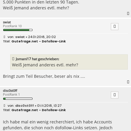
5.000 Punkten in den letzten 90 Tagen.
Weiß Jemand anderes evtl. mehr?
swiat
PostRank 10
B
swiat
» 24.01.2018, 20:02
e
Gutefrage.net - Dofollow-Link
i
t
r
a
Jomani17 hat geschrieben:
g
Weiß Jemand anderes evtl. mehr?
Bringt zum Teil Besucher, beser als nix ....
disc0st0ff
PostRank 1
B
disc0st0ff
» 01.11.2018, 13:27
e
Gutefrage.net - Dofollow-Link
i
t
r
Ich habe mal ein wenig recherchiert, ich habe Accounts
a
gefunden, die schon noch dofollow-Links setzen. Jedoch
g