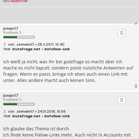
Jomani17
PostRank 5
B
Jomani17
» 28.11.2017, 10:40
e
Gutefrage.net - Dofollow-Link
i
t
r
Ich weiß ja nicht, was ihr bei gutefrage so macht aber ich
a
mache es nicht kaputt, sondern poste nützliche Antworten auf
g
Fragen. Wenn es passt, bringe ich eben auch einen Link mit
unter. Alles andere macht auch keinen Sinn.
Jomani17
PostRank 5
B
Jomani17
» 24.01.2018, 15:56
e
Gutefrage.net - Dofollow-Link
i
t
r
Ich glaube das Thema ist durch.
a
Ich finde keine Follow-Links mehr. Auch nicht in Accounts mit
g