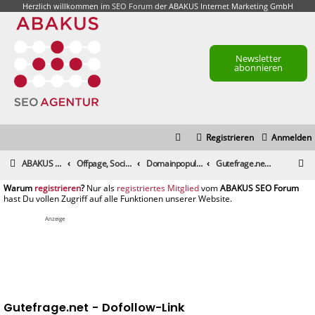
Herzlich willkommen im
SEO Forum
der ABAKUS Internet Marketing GmbH
Newsletter
abonnieren
Registrieren
Anmelden
S
ABAKUS Foren-Übersicht
Offpage, Social Media, Tools und andere Maßnahmen
Domainpopularität / Link-Marketing, Backlinks aufbauen & Seeding
Gutefrage.net - Dofollow-Link
u
registrieren
registriertes Mitglied
c
h
Anzeige
e
Gutefrage.net - Dofollow-Link