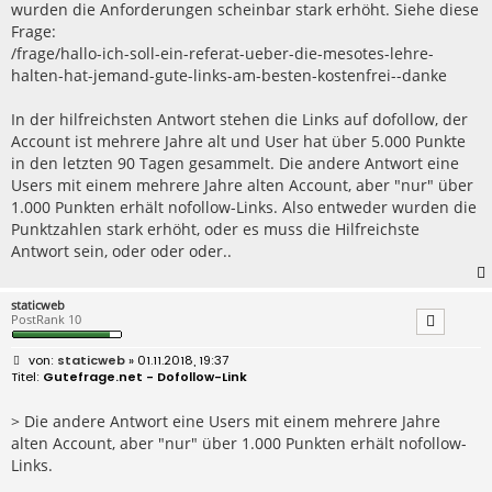
wurden die Anforderungen scheinbar stark erhöht. Siehe diese
Frage:
/frage/hallo-ich-soll-ein-referat-ueber-die-mesotes-lehre-
halten-hat-jemand-gute-links-am-besten-kostenfrei--danke
In der hilfreichsten Antwort stehen die Links auf dofollow, der
Account ist mehrere Jahre alt und User hat über 5.000 Punkte
in den letzten 90 Tagen gesammelt. Die andere Antwort eine
Users mit einem mehrere Jahre alten Account, aber "nur" über
1.000 Punkten erhält nofollow-Links. Also entweder wurden die
Punktzahlen stark erhöht, oder es muss die Hilfreichste
Antwort sein, oder oder oder..
staticweb
PostRank 10
B
staticweb
» 01.11.2018, 19:37
e
Gutefrage.net - Dofollow-Link
i
t
r
> Die andere Antwort eine Users mit einem mehrere Jahre
a
alten Account, aber "nur" über 1.000 Punkten erhält nofollow-
g
Links.