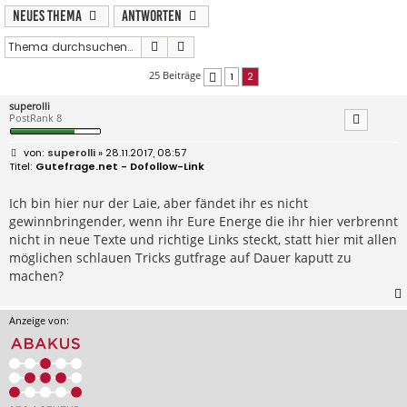
Neues Thema
Antworten
Suche
Erweiterte Suche
25 Beiträge
1
2
Vorherige
superolli
PostRank 8
B
superolli
» 28.11.2017, 08:57
e
Gutefrage.net - Dofollow-Link
i
t
r
Ich bin hier nur der Laie, aber fändet ihr es nicht
a
gewinnbringender, wenn ihr Eure Energe die ihr hier verbrennt
g
nicht in neue Texte und richtige Links steckt, statt hier mit allen
möglichen schlauen Tricks gutfrage auf Dauer kaputt zu
machen?
Anzeige von: