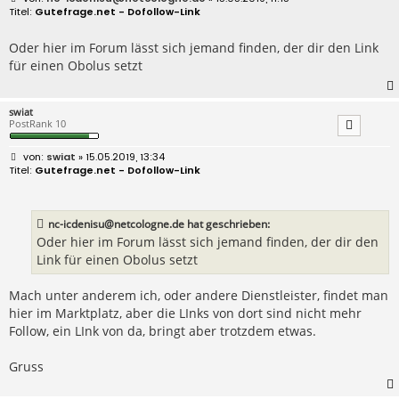
e
Gutefrage.net - Dofollow-Link
i
t
r
Oder hier im Forum lässt sich jemand finden, der dir den Link
a
für einen Obolus setzt
g
swiat
PostRank 10
B
swiat
» 15.05.2019, 13:34
e
Gutefrage.net - Dofollow-Link
i
t
r
a
nc-icdenisu@netcologne.de hat geschrieben:
g
Oder hier im Forum lässt sich jemand finden, der dir den
Link für einen Obolus setzt
Mach unter anderem ich, oder andere Dienstleister, findet man
hier im Marktplatz, aber die LInks von dort sind nicht mehr
Follow, ein LInk von da, bringt aber trotzdem etwas.
Gruss