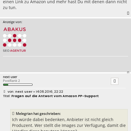
einen Link zu Amazon und mehr hast Du mit denen dann nicht
zu tun.
Anzeige von:
next user
PostRank 2
B
next user
» 14.08.2016, 22:22
e
Fragen auf die Antwort vom Amazon PP-Support
i
t
r
a
Melegrian hat geschrieben:
g
Ich würde dabei bedenken, Anbieter ist nicht gleich
Produzent. Wer stellt die Images zur Verfügung, damit die