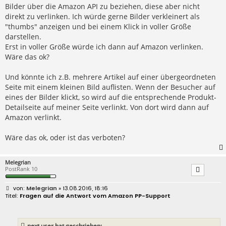
Bilder über die Amazon API zu beziehen, diese aber nicht
direkt zu verlinken. Ich würde gerne Bilder verkleinert als
"thumbs" anzeigen und bei einem Klick in voller Größe
darstellen.
Erst in voller Größe würde ich dann auf Amazon verlinken.
Wäre das ok?
Und könnte ich z.B. mehrere Artikel auf einer übergeordneten
Seite mit einem kleinen Bild auflisten. Wenn der Besucher auf
eines der Bilder klickt, so wird auf die entsprechende Produkt-
Detailseite auf meiner Seite verlinkt. Von dort wird dann auf
Amazon verlinkt.
Wäre das ok, oder ist das verboten?
Melegrian
PostRank 10
B
Melegrian
» 13.08.2016, 18:16
e
Fragen auf die Antwort vom Amazon PP-Support
i
t
r
a
next user hat geschrieben: