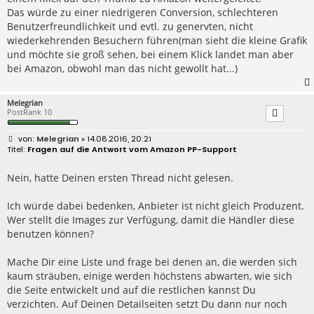
Das würde zu einer niedrigeren Conversion, schlechteren
Benutzerfreundlichkeit und evtl. zu genervten, nicht
wiederkehrenden Besuchern führen(man sieht die kleine Grafik
und möchte sie groß sehen, bei einem Klick landet man aber
bei Amazon, obwohl man das nicht gewollt hat...)
Melegrian
PostRank 10
B
Melegrian
» 14.08.2016, 20:21
e
Fragen auf die Antwort vom Amazon PP-Support
i
t
r
Nein, hatte Deinen ersten Thread nicht gelesen.
a
g
Ich würde dabei bedenken, Anbieter ist nicht gleich Produzent.
Wer stellt die Images zur Verfügung, damit die Händler diese
benutzen können?
Mache Dir eine Liste und frage bei denen an, die werden sich
kaum sträuben, einige werden höchstens abwarten, wie sich
die Seite entwickelt und auf die restlichen kannst Du
verzichten. Auf Deinen Detailseiten setzt Du dann nur noch