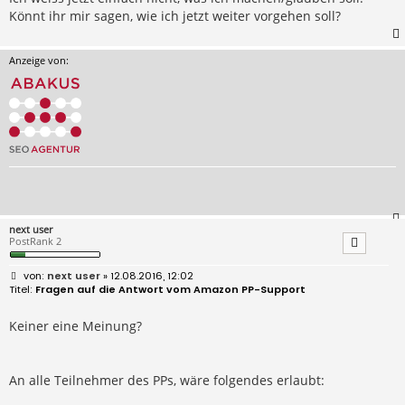
Könnt ihr mir sagen, wie ich jetzt weiter vorgehen soll?
Anzeige von:
next user
PostRank 2
B
next user
» 12.08.2016, 12:02
e
Fragen auf die Antwort vom Amazon PP-Support
i
t
r
Keiner eine Meinung?
a
g
An alle Teilnehmer des PPs, wäre folgendes erlaubt: