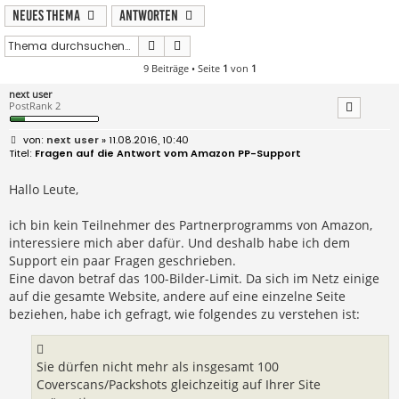
Neues Thema
Antworten
Suche
Erweiterte Suche
9 Beiträge • Seite
1
von
1
next user
PostRank 2
B
next user
» 11.08.2016, 10:40
e
Fragen auf die Antwort vom Amazon PP-Support
i
t
r
Hallo Leute,
a
g
ich bin kein Teilnehmer des Partnerprogramms von Amazon,
interessiere mich aber dafür. Und deshalb habe ich dem
Support ein paar Fragen geschrieben.
Eine davon betraf das 100-Bilder-Limit. Da sich im Netz einige
auf die gesamte Website, andere auf eine einzelne Seite
beziehen, habe ich gefragt, wie folgendes zu verstehen ist:
Sie dürfen nicht mehr als insgesamt 100
Coverscans/Packshots gleichzeitig auf Ihrer Site