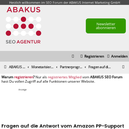
Herzlich willkommen im
SEO Forum
der ABAKUS Internet Marketing GmbH
Newsletter
abonnieren
Registrieren
Anmelden
S
ABAKUS Foren-Übersicht
Monetarisierung & Controlling
Partnerprogramme und Partnernetzwerke
Fragen auf die Antwort vom Amazon PP-Support
u
registrieren
registriertes Mitglied
c
h
Anzeige
e
Fragen auf die Antwort vom Amazon PP-Support