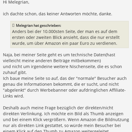
r
Hi Melegrian,
a
g
ich dachte schon, das keiner Antworten möchte, danke.
Melegrian hat geschrieben:
Anders bei der 10.000sten Seite, der man es auf dem
ersten oder zweiten Blick ansieht, dass die nur erstellt
wurde, um über Amazon ein paar Euro zu verdienen.
Naja, bei meiner Seite geht es um technische Daten(hast
vielleicht meine anderen Beiträge mitbekommen)
und nicht um irgendeine weitere Nischenseite, die es schon
zuhauf gibt.
Ich baue meine Seite so auf, das der "normale" Besucher auch
genau die Informationen bekommt, die er sucht, und nicht
"abgelenkt" durch Werbebanner oder aufdringlichen Affiliate-
Links wird.
Deshalb auch meine Frage bezüglich der direkten/nicht
direkten Verlinkung. Ich möchte ein Bild als Thumb anzeigen
und bei einem Klick vergrößern. Wenn Amazon die Bildnutzung
nur als direkten Link gestattet, so würde mein Besucher bei
einem Klick auf den Thumb zu Amazon weitergeleitet.