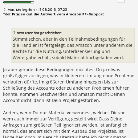
B
Melegrian
» 15.08.2016, 07:23
e
Fragen auf die Antwort vom Amazon PP-Support
i
t
r
a
next user hat geschrieben:
g
Stimmt schon, aber in den Teilnahmebedingungen für
die Händler ist festgelegt, das Amazon unter anderem die
Rechte für die Nutzung, Unterlizensierung und
Weitergabe erhält, sobald Material hochgeladen wird.
Ja aber gerade diese Bedingungen möchtest Du ja etwas
großzügiger auslegen, was in kleineren Umfang ohne Probleme
verlaufen dürfte, im größeren Umfang hingegen bis zur
Schließung des Accounts oder zu anderen Problemen führen
könnte. Kommen Beschwerden und Amazon macht Deinen
Account dicht, dann ist Dein Projekt gestorben.
Anders, wenn Du nur Material verwendest, welches Dir von
wem auch immer zur Verfügung gestellt wird. Dass Deine
Anfragen zum größeren Teil ignoriert werden, ist anfänglich
normal, das ändert sich mit dem Ausbau des Projektes. Ist
lange her, doch im Bereich Literatur hatte ich nicht Amazon