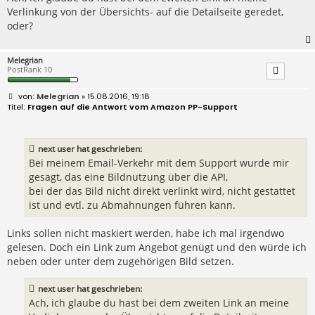
Verlinkung von der Übersichts- auf die Detailseite geredet,
oder?
Melegrian
PostRank 10
B
Melegrian
» 15.08.2016, 19:18
e
Fragen auf die Antwort vom Amazon PP-Support
i
t
r
a
next user hat geschrieben:
g
Bei meinem Email-Verkehr mit dem Support wurde mir
gesagt, das eine Bildnutzung über die API,
bei der das Bild nicht direkt verlinkt wird, nicht gestattet
ist und evtl. zu Abmahnungen führen kann.
Links sollen nicht maskiert werden, habe ich mal irgendwo
gelesen. Doch ein Link zum Angebot genügt und den würde ich
neben oder unter dem zugehörigen Bild setzen.
next user hat geschrieben:
Ach, ich glaube du hast bei dem zweiten Link an meine