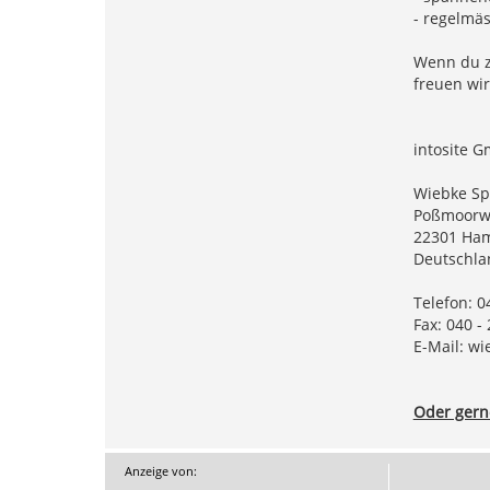
- regelmä
Wenn du z
freuen wir
intosite 
Wiebke Sp
Poßmoorw
22301 Ha
Deutschla
Telefon: 0
Fax: 040 -
E-Mail:
wi
Oder gerne
Anzeige von: