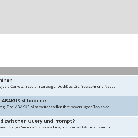
hinen
jeek, Carrot2, Ecosia, Startpage, DuckDuckGo, You.com und Neeva
e ABAKUS Mitarbeiter
ltag. Drei ABAKUS Mitarbeiter stellen ihre bevorzugten Tools vor.
ied zwischen Query und Prompt?
beauftragen Sie eine Suchmaschine, im Internet Informationen zu...