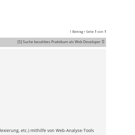
1 Beitrag • Seite
1
von
1
[S] Suche bezahltes Praktikum als Web Developer
xierung, etc.) mithilfe von Web-Analyse-Tools