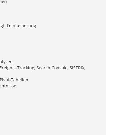
chen
f. Feinjustierung
alysen
reignis-Tracking, Search Console, SISTRIX,
Pivot-Tabellen
nntnisse