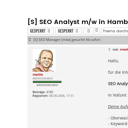
[S] SEO Analyst m/w in Ham
Gesperrt
Gesperrt
[S] SEO Manager (m/w) gesucht! Ab sofort
B
mwi
e
i
Hallo,
t
r
a
g
für die In
mwitte
Administrator
SEO Analy
Beiträge:
4185
in Vollze
Registriert:
08.09.2006, 17:31
Deine Auf
- Überwach
- Keyword