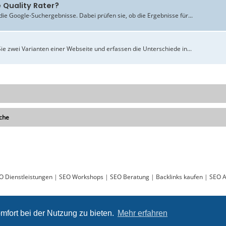
 Quality Rater?
ie Google-Suchergebnisse. Dabei prüfen sie, ob die Ergebnisse für...
ie zwei Varianten einer Webseite und erfassen die Unterschiede in...
che
O Dienstleistungen
|
SEO Workshops
|
SEO Beratung
|
Backlinks kaufen
|
SEO A
Sie lesen gerade:
[S] SEO Analyst m/w in Hamburg - ABAKUS
mfort bei der Nutzung zu bieten.
Mehr erfahren