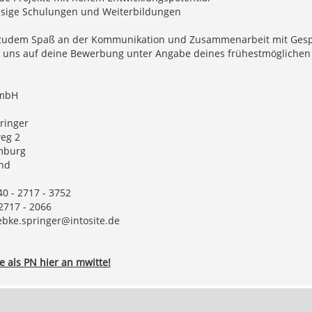
ssige Schulungen und Weiterbildungen
udem Spaß an der Kommunikation und Zusammenarbeit mit Gesprä
 uns auf deine Bewerbung unter Angabe deines frühestmöglichen E
GmbH
ringer
eg 2
mburg
nd
40 - 2717 - 3752
 2717 - 2066
ebke.springer@intosite.de
 als PN hier an mwitte!