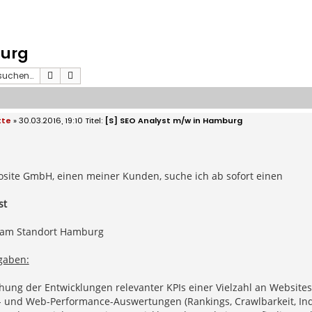
burg
Suche
Erweiterte Suche
tte
» 30.03.2016, 19:10
[S] SEO Analyst m/w in Hamburg
tosite GmbH, einen meiner Kunden, suche ich ab sofort einen
st
it am Standort Hamburg
gaben:
ung der Entwicklungen relevanter KPIs einer Vielzahl an Websites
- und Web-Performance-Auswertungen (Rankings, Crawlbarkeit, Inde