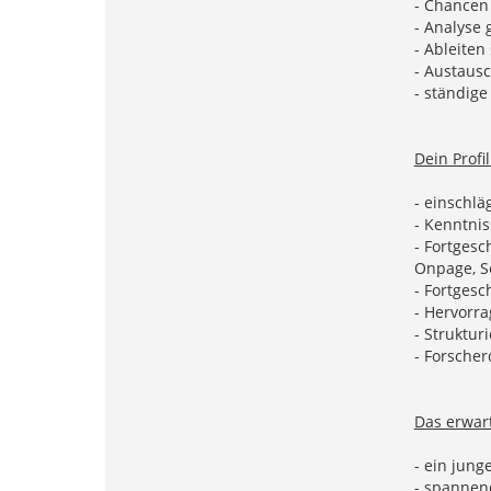
- Chancen
- Analyse
- Ableite
- Austaus
- ständig
Dein Profil
- einschlä
- Kenntni
- Fortgesc
Onpage, S
- Fortgesc
- Hervorr
- Struktur
- Forsche
Das erwart
- ein jun
- spannen