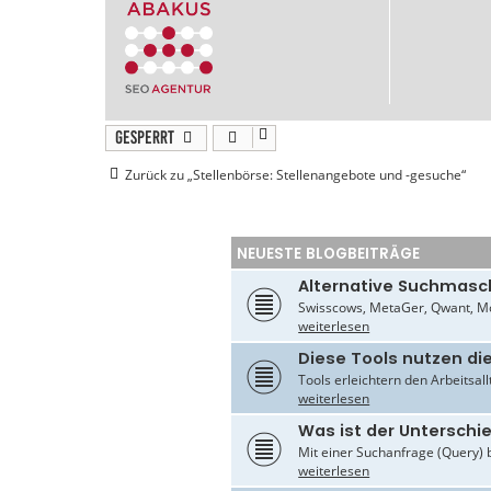
Gesperrt
Zurück zu „Stellenbörse: Stellenangebote und -gesuche“
NEUESTE BLOGBEITRÄGE
Alternative Suchmasc
Swisscows, MetaGer, Qwant, Mo
weiterlesen
Diese Tools nutzen di
Tools erleichtern den Arbeitsal
weiterlesen
Was ist der Untersch
Mit einer Suchanfrage (Query) 
weiterlesen