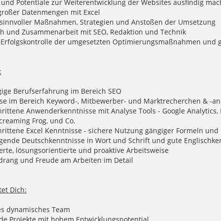
 und Potentiale zur Weiterentwicklung der Websites ausfindig ma
 großer Datenmengen mit Excel
n sinnvoller Maßnahmen, Strategien und Anstoßen der Umsetzung
ch und Zusammenarbeit mit SEO, Redaktion und Technik
e Erfolgskontrolle der umgesetzten Optimierungsmaßnahmen und gg
:
gige Berufserfahrung im Bereich SEO
sse im Bereich Keyword-, Mitbewerber- und Marktrecherchen & -an
hrittene Anwenderkenntnisse mit Analyse Tools - Google Analytics, E
creaming Frog, und Co.
hrittene Excel Kenntnisse - sichere Nutzung gängiger Formeln und 
agende Deutschkenntnisse in Wort und Schrift und gute Englischke
ierte, lösungsorientierte und proaktive Arbeitsweise
rdrang und Freude am Arbeiten im Detail
et Dich:
ges dynamisches Team
de Projekte mit hohem Entwicklungspotential