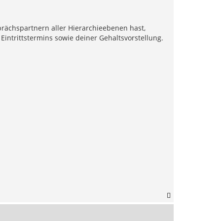
chspartnern aller Hierarchieebenen hast,
intrittstermins sowie deiner Gehaltsvorstellung.
N
a
c
h