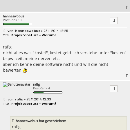
hanneswobus
PostRank 10
B
hanneswobus
» 23.11.2014, 12:25
e
Projektabsturz - Warum?
i
t
r
rafig,
a
nicht alles was "kostet", kostet geld. ich verstehe unter "kosten"
g
bspw. zeit, meine nerven etc.
aber ich kenne deine software nicht und will die nicht
bewerten
rafig
PostRank 4
B
rafig
» 23.11.2014, 12:33
e
Projektabsturz - Warum?
i
t
r
a
hanneswobus hat geschrieben:
g
rafig,