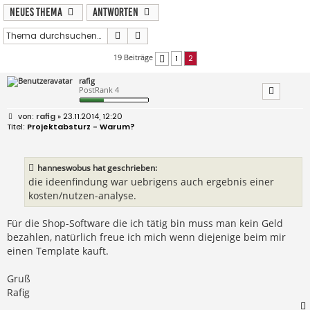
Neues Thema
Antworten
Suche
Erweiterte Suche
19 Beiträge
1
2
Vorherige
rafig
PostRank 4
B
rafig
» 23.11.2014, 12:20
e
Projektabsturz - Warum?
i
t
r
a
hanneswobus hat geschrieben:
g
die ideenfindung war uebrigens auch ergebnis einer
kosten/nutzen-analyse.
Für die Shop-Software die ich tätig bin muss man kein Geld
bezahlen, natürlich freue ich mich wenn diejenige beim mir
einen Template kauft.
Gruß
Rafig