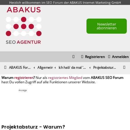
Herzlich willkommen im
SEO Forum
der ABAKUS Internet Marketing GmbH
Newsletter
abonnieren
Registrieren
Anmelden
S
ABAKUS Foren-Übersicht
Allgemein
Ich hab' da mal 'ne Frage
Projektabsturz - Warum?
u
registrieren
registriertes Mitglied
c
h
Anzeige
e
Projektabsturz - Warum?