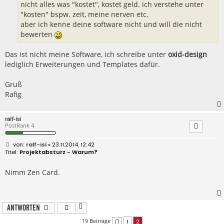
nicht alles was "kostet", kostet geld. ich verstehe unter
"kosten" bspw. zeit, meine nerven etc.
aber ich kenne deine software nicht und will die nicht
bewerten
Das ist nicht meine Software, ich schreibe unter
oxid-design
lediglich Erweiterungen und Templates dafür.
Gruß
Rafig
ralf-isi
PostRank 4
B
ralf-isi
» 23.11.2014, 12:42
e
Projektabsturz - Warum?
i
t
r
Nimm Zen Card.
a
g
Antworten
19 Beiträge
1
2
Vorherige