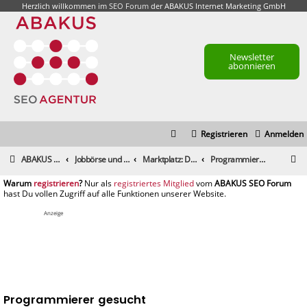
Herzlich willkommen im
SEO Forum
der ABAKUS Internet Marketing GmbH
Newsletter
abonnieren
Registrieren
Anmelden
S
ABAKUS Foren-Übersicht
Jobbörse und Marktplatz
Marktplatz: Dienstleistungen
Programmierer gesucht
u
registrieren
registriertes Mitglied
c
h
Anzeige
e
Programmierer gesucht