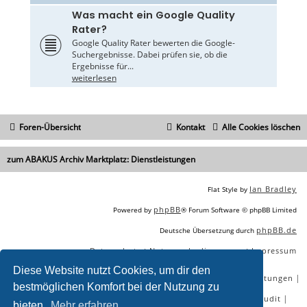
Was macht ein Google Quality
Rater?
Google Quality Rater bewerten die Google-
Suchergebnisse. Dabei prüfen sie, ob die
Ergebnisse für...
weiterlesen
Foren-Übersicht
Kontakt
Alle Cookies löschen
zum ABAKUS Archiv Marktplatz: Dienstleistungen
Ian Bradley
Flat Style by
phpBB
Powered by
® Forum Software © phpBB Limited
phpBB.de
Deutsche Übersetzung durch
Datenschutz
Nutzungsbedingungen
Impressum
|
|
Diese Website nutzt Cookies, um dir den
|
|
|
|
SEO Agentur
SEO Blog
SEO Online Tools
SEO Dienstleistungen
bestmöglichen Komfort bei der Nutzung zu
|
|
|
|
SEO Workshops
SEO Beratung
Backlinks kaufen
SEO Audit
bieten.
Mehr erfahren