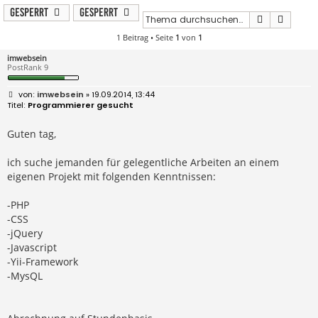
Gesperrt
Gesperrt
Suche
Erweit
1 Beitrag • Seite
1
von
1
imwebsein
PostRank 9
B
imwebsein
» 19.09.2014, 13:44
e
Programmierer gesucht
i
t
r
Guten tag,
a
g
ich suche jemanden für gelegentliche Arbeiten an einem
eigenen Projekt mit folgenden Kenntnissen:
-PHP
-CSS
-jQuery
-Javascript
-Yii-Framework
-MysQL