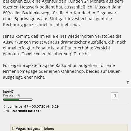
bei denen z.B. eine Agentur den Kunden 24 Monate aus dem
eigenen Netzwerk bedient hat, ausschließlich. Müssen dann
80% aller Backlinks weg, für die der Kunde den Gegenwert
eines Sportwagens aus Stuttgart investiert hat, geht die
Rechnung ganz schnell nicht mehr auf.
Hinzu kommt, daß im Falle eines wiederholten Verstoßes die
Auswirkungen meist weitaus dramatischer ausfallen, d.h. nach
einmal erfolgter Penalty ist auf Dauer erhöhte Vorsicht
geboten. Google verzeiht, aber vergißt nicht.
Für Eigenprojekte mag die Kalkulation aufgehen, für eine
Firmenhomepage oder einen Onlineshop, beides auf Dauer
ausgelegt, eher nicht.
Inter47
PostRank 6
B
Inter47
» 03.07.2014, 16:29
e
Everlinks ist tot?
i
t
r
a
Vegas hat geschrieben:
g