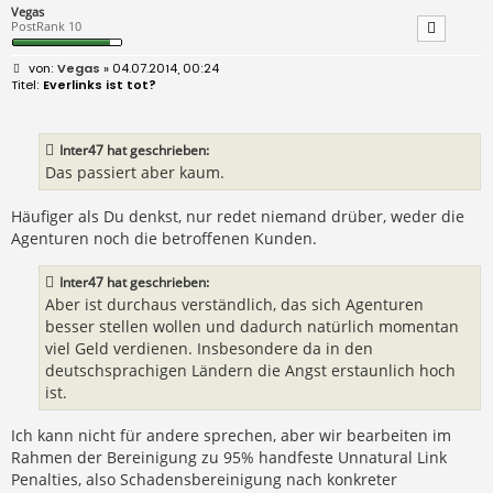
Vegas
PostRank 10
B
Vegas
» 04.07.2014, 00:24
e
Everlinks ist tot?
i
t
r
a
Inter47 hat geschrieben:
g
Das passiert aber kaum.
Häufiger als Du denkst, nur redet niemand drüber, weder die
Agenturen noch die betroffenen Kunden.
Inter47 hat geschrieben:
Aber ist durchaus verständlich, das sich Agenturen
besser stellen wollen und dadurch natürlich momentan
viel Geld verdienen. Insbesondere da in den
deutschsprachigen Ländern die Angst erstaunlich hoch
ist.
Ich kann nicht für andere sprechen, aber wir bearbeiten im
Rahmen der Bereinigung zu 95% handfeste Unnatural Link
Penalties, also Schadensbereinigung nach konkreter