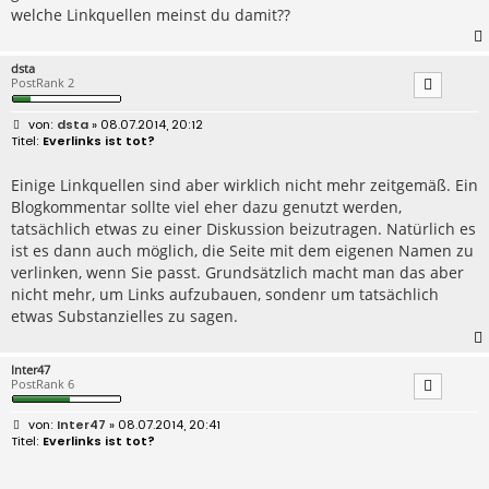
welche Linkquellen meinst du damit??
dsta
PostRank 2
B
dsta
» 08.07.2014, 20:12
e
Everlinks ist tot?
i
t
r
Einige Linkquellen sind aber wirklich nicht mehr zeitgemäß. Ein
a
Blogkommentar sollte viel eher dazu genutzt werden,
g
tatsächlich etwas zu einer Diskussion beizutragen. Natürlich es
ist es dann auch möglich, die Seite mit dem eigenen Namen zu
verlinken, wenn Sie passt. Grundsätzlich macht man das aber
nicht mehr, um Links aufzubauen, sondenr um tatsächlich
etwas Substanzielles zu sagen.
Inter47
PostRank 6
B
Inter47
» 08.07.2014, 20:41
e
Everlinks ist tot?
i
t
r