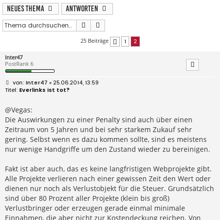
Neues Thema
Antworten
Suche
Erweiterte Suche
25 Beiträge
1
2
Vorherige
Inter47
PostRank 6
B
Inter47
» 25.06.2014, 13:59
e
Everlinks ist tot?
i
t
r
@Vegas:
a
Die Auswirkungen zu einer Penalty sind auch über einen
g
Zeitraum von 5 Jahren und bei sehr starkem Zukauf sehr
gering. Selbst wenn es dazu kommen sollte, sind es meistens
nur wenige Handgriffe um den Zustand wieder zu bereinigen.
Fakt ist aber auch, das es keine langfristigen Webprojekte gibt.
Alle Projekte verlieren nach einer gewissen Zeit den Wert oder
dienen nur noch als Verlustobjekt für die Steuer. Grundsätzlich
sind über 80 Prozent aller Projekte (klein bis groß)
Verlustbringer oder erzeugen gerade einmal minimale
Einnahmen, die aber nicht zur Kostendeckung reichen. Von