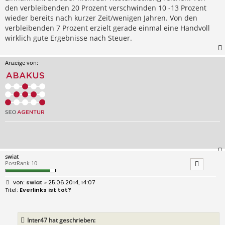
den verbleibenden 20 Prozent verschwinden 10 -13 Prozent
wieder bereits nach kurzer Zeit/wenigen Jahren. Von den
verbleibenden 7 Prozent erzielt gerade einmal eine Handvoll
wirklich gute Ergebnisse nach Steuer.
Anzeige von:
swiat
PostRank 10
B
swiat
» 25.06.2014, 14:07
e
Everlinks ist tot?
i
t
r
a
Inter47 hat geschrieben:
g