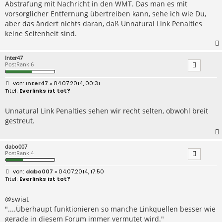
Abstrafung mit Nachricht in den WMT. Das man es mit
vorsorglicher Entfernung übertreiben kann, sehe ich wie Du,
aber das ändert nichts daran, daß Unnatural Link Penalties
keine Seltenheit sind.
Inter47
PostRank 6
B
Inter47
» 04.07.2014, 00:31
e
Everlinks ist tot?
i
t
r
Unnatural Link Penalties sehen wir recht selten, obwohl breit
a
gestreut.
g
dabo007
PostRank 4
B
dabo007
» 04.07.2014, 17:50
e
Everlinks ist tot?
i
t
r
@swiat
a
"....Überhaupt funktionieren so manche Linkquellen besser wie
g
gerade in diesem Forum immer vermutet wird."