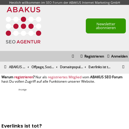
Herzlich willkommen im
SEO Forum
der ABAKUS Internet Marketing GmbH
Newsletter
abonnieren
Registrieren
Anmelden
S
ABAKUS Foren-Übersicht
Offpage, Social Media, Tools und andere Maßnahmen
Domainpopularität / Link-Marketing, Backlinks aufbauen & Seeding
Everlinks ist tot?
u
registrieren
registriertes Mitglied
c
h
Anzeige
e
Everlinks ist tot?