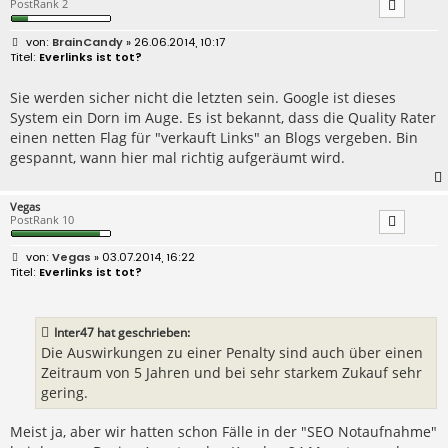
PostRank 2
B
BrainCandy
» 26.06.2014, 10:17
e
Everlinks ist tot?
i
t
r
Sie werden sicher nicht die letzten sein. Google ist dieses
a
System ein Dorn im Auge. Es ist bekannt, dass die Quality Rater
g
einen netten Flag für "verkauft Links" an Blogs vergeben. Bin
gespannt, wann hier mal richtig aufgeräumt wird.
Vegas
PostRank 10
B
Vegas
» 03.07.2014, 16:22
e
Everlinks ist tot?
i
t
r
a
Inter47 hat geschrieben:
g
Die Auswirkungen zu einer Penalty sind auch über einen
Zeitraum von 5 Jahren und bei sehr starkem Zukauf sehr
gering.
Meist ja, aber wir hatten schon Fälle in der "SEO Notaufnahme"