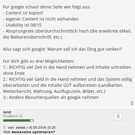
Für google schaut deine Seite wie folgt aus:
- Content ist kopiert
- eigener Content ist nicht vorhanden
- Usability ist 08/15
- Absprungrate überdurchschnittlich hoch (die erwähnte eMail,
die Balearenüberschrift, etc.)
Also sagt sich google: Warum soll ich das Ding gut ranken?
Für dich gibt es drei Möglichkeiten:
1.: RICHTIG viel Zeit in die Hand nehmen und Inhalte schreiben
ohne Ende
2.: RICHTIG viel Geld in die Hand nehmen und das System völlig
überarbeiten und die Inhalte GUT aufbereiten (Landkarten,
Wetterbericht, Währung, Ausflugsziele, Bilder, etc.)
3.: Andere Besucherquellen als google nehmen
swiat
PostRank 10
B
swiat
» 15.05.2014, 13:25
e
Reiseseite optimieren?