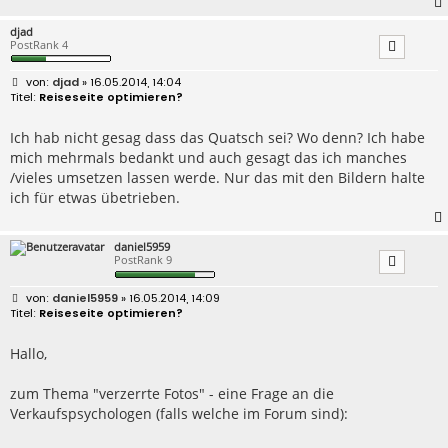
djad
PostRank 4
B
djad
» 16.05.2014, 14:04
e
Reiseseite optimieren?
i
t
r
Ich hab nicht gesag dass das Quatsch sei? Wo denn? Ich habe
a
mich mehrmals bedankt und auch gesagt das ich manches
g
/vieles umsetzen lassen werde. Nur das mit den Bildern halte
ich für etwas übetrieben.
daniel5959
PostRank 9
B
daniel5959
» 16.05.2014, 14:09
e
Reiseseite optimieren?
i
t
r
Hallo,
a
g
zum Thema "verzerrte Fotos" - eine Frage an die
Verkaufspsychologen (falls welche im Forum sind):