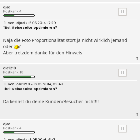
djad
PostRank 4
B
djad
» 15.05.2014, 17:20
e
Reiseseite optimieren?
i
t
r
Naja die Foto Proportionalität stört ja nicht wirklich jemand
a
oder
?
g
Aber trotzdem danke für den Hinweis
ole1210
PostRank 10
B
ole1210
» 16.05.2014, 09:49
e
Reiseseite optimieren?
i
t
r
Da kennst du deine Kunden/Besucher nicht!!!
a
g
djad
PostRank 4
B
djad
» 16.05.2014, 13:17