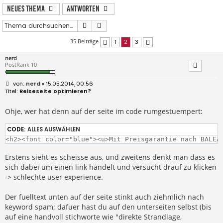
Neues Thema
Antworten
Suche
Erweiterte Suche
35 Beiträge
1
2
3
Vorherige
Nächste
nerd
PostRank 10
B
nerd
» 15.05.2014, 00:56
e
Reiseseite optimieren?
i
t
r
Ohje, wer hat denn auf der seite im code rumgestuempert:
a
g
CODE:
ALLES AUSWÄHLEN
<h2><font color="blue"><u>Mit Preisgarantie nach BALEA
Erstens sieht es scheisse aus, und zweitens denkt man dass es
sich dabei um einen link handelt und versucht drauf zu klicken
-> schlechte user experience.
Der fuelltext unten auf der seite stinkt auch ziehmlich nach
keyword spam; dafuer hast du auf den unterseiten selbst (bis
auf eine handvoll stichworte wie "direkte Strandlage,