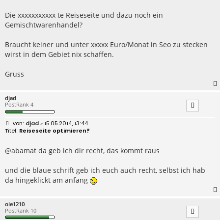
i
t
r
Die xxxxxxxxxxx te Reiseseite und dazu noch ein
a
Gemischtwarenhandel?
g
Braucht keiner und unter xxxxx Euro/Monat in Seo zu stecken
wirst in dem Gebiet nix schaffen.
Gruss
djad
PostRank 4
B
djad
» 15.05.2014, 13:44
e
Reiseseite optimieren?
i
t
r
@abamat da geb ich dir recht, das kommt raus
a
g
und die blaue schrift geb ich euch auch recht, selbst ich hab
da hingeklickt am anfang
ole1210
PostRank 10