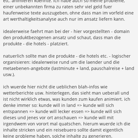
etc. animieren koennte. ich habe auch so meine probleme,
einer unbekannten firma zu raten sehr viel geld fuer
haufenweise texte auszugeben, ohne dass man im vorfeld eine
art werthaltigkeitsanalyse auch nur im ansatz liefern kann.
idealerweise faehrt man bei der - hier vorgestellten - domain
den produktbezogenen ansatz und schaut, dass man die
produkte - die hotels - platziert.
natuerlich sollte man die produkte - die hotels etc. - logischer
organisieren: idealerweise rund um die laender und die
metaebenen-angebote (lastminute + land, pauschalreise + land
usw.).
ich wuerde hier nicht die ueblichen blah-infos wie
wetterberichte usw. hinterlegen, das sieht man ueberall und
ist nicht wirklich etwas, was kunden zum kaufen animiert. ich
denke immer so: kunde will in land => kunde will sich
entspannen => kunde will lecker essen => kunde will sich
dieses und jenes vor ort anschauen => kunde will mit
irgendwem von vorort mal quatschen. hierum wuerde ich die
inhalte stricken und ein reisebuero sollte damit eigentlich
keine probleme haben, solche inhalte zu generieren.