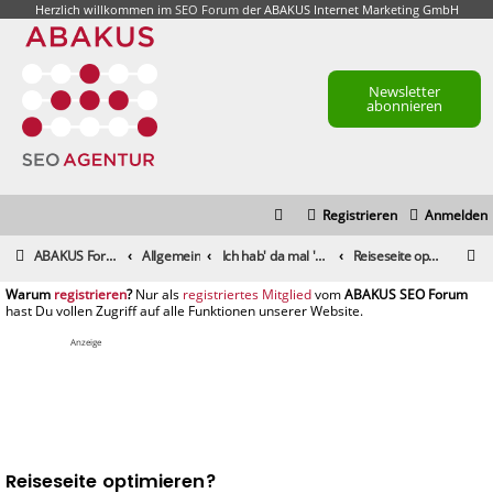
Herzlich willkommen im
SEO Forum
der ABAKUS Internet Marketing GmbH
Newsletter
abonnieren
Registrieren
Anmelden
S
ABAKUS Foren-Übersicht
Allgemein
Ich hab' da mal 'ne Frage
Reiseseite optimieren?
u
registrieren
registriertes Mitglied
c
h
Anzeige
e
Reiseseite optimieren?