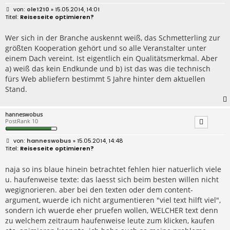
B
ole1210
» 15.05.2014, 14:01
e
Reiseseite optimieren?
i
t
r
Wer sich in der Branche auskennt weiß, das Schmetterling zur
a
größten Kooperation gehört und so alle Veranstalter unter
g
einem Dach vereint. Ist eigentlich ein Qualitätsmerkmal. Aber
a) weiß das kein Endkunde und b) ist das was die technisch
fürs Web abliefern bestimmt 5 Jahre hinter dem aktuellen
Stand.
hanneswobus
PostRank 10
B
hanneswobus
» 15.05.2014, 14:48
e
Reiseseite optimieren?
i
t
r
naja so ins blaue hinein betrachtet fehlen hier natuerlich viele
a
u. haufenweise texte: das laesst sich beim besten willen nicht
g
wegignorieren. aber bei den texten oder dem content-
argument, wuerde ich nicht argumentieren "viel text hilft viel",
sondern ich wuerde eher pruefen wollen, WELCHER text denn
zu welchem zeitraum haufenweise leute zum klicken, kaufen