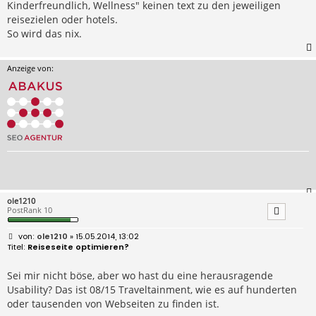
Kinderfreundlich, Wellness" keinen text zu den jeweiligen
reisezielen oder hotels.
So wird das nix.
Anzeige von:
ole1210
PostRank 10
B
ole1210
» 15.05.2014, 13:02
e
Reiseseite optimieren?
i
t
r
Sei mir nicht böse, aber wo hast du eine herausragende
a
Usability? Das ist 08/15 Traveltainment, wie es auf hunderten
g
oder tausenden von Webseiten zu finden ist.