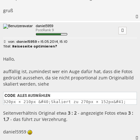
gruß
daniel5959
PostRank 9
B
daniel5959
» 15.05.2014, 15:10
e
Reiseseite optimieren?
i
t
r
Hallo,
a
g
auffällig ist, zumindest wer ein Auge dafür hat, dass die Fotos
gedrückt aussehen, da sie nicht proportional zum Originalbild
skaliert werden, siehe
CODE:
ALLES AUSWÄHLEN
320px × 210px &#40;Skaliert zu 270px × 152px&#41;
Seitenverhältnis Original etwa
3 : 2
- angezeigte Fotos etwa
3 :
1,7
- das führt zur Verzehrung.
daniel5959