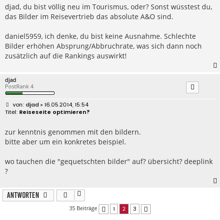
r
djad, du bist völlig neu im Tourismus, oder? Sonst wüsstest du,
a
das Bilder im Reisevertrieb das absolute A&O sind.
g
daniel5959, ich denke, du bist keine Ausnahme. Schlechte
Bilder erhöhen Absprung/Abbruchrate, was sich dann noch
zusätzlich auf die Rankings auswirkt!
djad
PostRank 4
B
djad
» 16.05.2014, 15:54
e
Reiseseite optimieren?
i
t
r
zur kenntnis genommen mit den bildern.
a
bitte aber um ein konkretes beispiel.
g
wo tauchen die "gequetschten bilder" auf? übersicht? deeplink
?
Antworten
35 Beiträge
1
2
3
Vorherige
Nächste