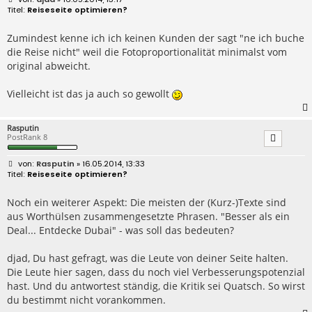
e
Reiseseite optimieren?
i
t
r
Zumindest kenne ich ich keinen Kunden der sagt "ne ich buche
a
die Reise nicht" weil die Fotoproportionalität minimalst vom
g
original abweicht.
Vielleicht ist das ja auch so gewollt
Rasputin
PostRank 8
B
Rasputin
» 16.05.2014, 13:33
e
Reiseseite optimieren?
i
t
r
Noch ein weiterer Aspekt: Die meisten der (Kurz-)Texte sind
a
aus Worthülsen zusammengesetzte Phrasen. "Besser als ein
g
Deal... Entdecke Dubai" - was soll das bedeuten?
djad, Du hast gefragt, was die Leute von deiner Seite halten.
Die Leute hier sagen, dass du noch viel Verbesserungspotenzial
hast. Und du antwortest ständig, die Kritik sei Quatsch. So wirst
du bestimmt nicht vorankommen.