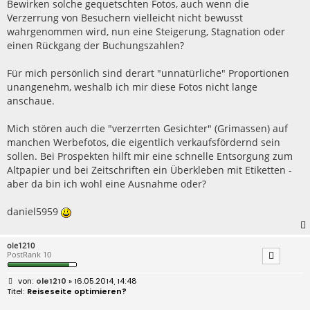
Bewirken solche gequetschten Fotos, auch wenn die
Verzerrung von Besuchern vielleicht nicht bewusst
wahrgenommen wird, nun eine Steigerung, Stagnation oder
einen Rückgang der Buchungszahlen?
Für mich persönlich sind derart "unnatürliche" Proportionen
unangenehm, weshalb ich mir diese Fotos nicht lange
anschaue.
Mich stören auch die "verzerrten Gesichter" (Grimassen) auf
manchen Werbefotos, die eigentlich verkaufsfördernd sein
sollen. Bei Prospekten hilft mir eine schnelle Entsorgung zum
Altpapier und bei Zeitschriften ein Überkleben mit Etiketten -
aber da bin ich wohl eine Ausnahme oder?
daniel5959
ole1210
PostRank 10
B
ole1210
» 16.05.2014, 14:48
e
Reiseseite optimieren?
i
t