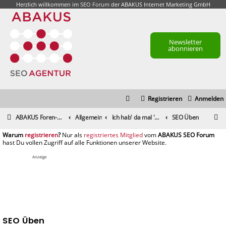
Herzlich willkommen im
SEO Forum
der ABAKUS Internet Marketing GmbH
Newsletter
abonnieren
Registrieren
Anmelden
S
ABAKUS Foren-Übersicht
Allgemein
Ich hab' da mal 'ne Frage
SEO Üben
u
registrieren
registriertes Mitglied
c
h
Anzeige
e
SEO Üben