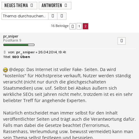
Neues Thema
Antworten
Suche
Erweiterte Suche
16 Beiträge
1
2
Vorherige
pr_sniper
PostRank 9
B
pr_sniper
» 26.04.2014, 19:41
e
SEO Üben
i
t
r
@depp: Das Internet ist voller Fake- Seiten. Da wird
a
"kostenlos" für Höchstpreise verkauft, Nutzer werden ständig
g
verarscht (nicht nur durch die gleichgeschalteten
Staatsmedien) usw. usf. Selbst bei Abakus äußern sich
wirkliche SEOs seit Jahren nicht mehr, trotzdem ist es ein sehr
beliebter Treff für angehende Experten.
Natürlich entscheidet man immer selbst für den Inhalt
veröffentlichter Seiten und trägt auch die Verantwortung dafür.
Falls man dabei die Gesetze beachtet (Terrorismus,
Rassenhass, Verleumdung usw. bewusst vermeidet) kann man
sein Thema selbst festlegen und bespielen.