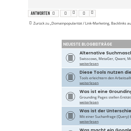
o
n
h
a
Antworten
n
n
Zurück zu „Domainpopularität / Link-Marketing, Backlinks 
e
s
w
o
b
u
NEUESTE BLOGBEITRÄGE
s
Alternative Suchmasc
Swisscows, MetaGer, Qwant, Mo
weiterlesen
Diese Tools nutzen di
Tools erleichtern den Arbeitsal
weiterlesen
Was ist eine Groundin
Grounding Pages stellen Entität
weiterlesen
Was ist der Untersch
Mit einer Suchanfrage (Query) 
weiterlesen
Was macht ein Google