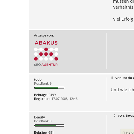
müssen di
Verhältni
Viel Erfolg
Anzeige von:
B
todo
»
todo
e
PostRank 9
i
Und wie ich
t
r
Beiträge:
2499
a
Registriert:
17.07.2008, 12:46
g
B
Bea
Beauty
e
PostRank 8
i
t
r
Beiträge:
681
hann