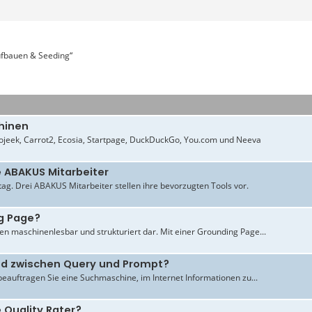
aufbauen & Seeding“
hinen
jeek, Carrot2, Ecosia, Startpage, DuckDuckGo, You.com und Neeva
e ABAKUS Mitarbeiter
ltag. Drei ABAKUS Mitarbeiter stellen ihre bevorzugten Tools vor.
g Page?
en maschinenlesbar und strukturiert dar. Mit einer Grounding Page...
ied zwischen Query und Prompt?
beauftragen Sie eine Suchmaschine, im Internet Informationen zu...
 Quality Rater?