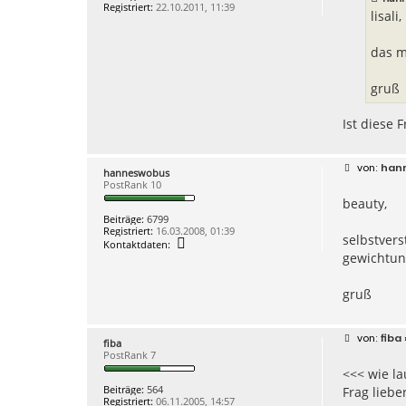
a
Registriert:
22.10.2011, 11:39
g
lisali,
das m
gruß
Ist diese 
B
han
hanneswobus
e
PostRank 10
i
beauty,
t
r
Beiträge:
6799
a
Registriert:
16.03.2008, 01:39
g
selbstvers
K
Kontaktdaten:
o
gewichtun
n
t
a
gruß
k
t
d
a
B
fiba
fiba
t
e
PostRank 7
e
i
n
<<< wie la
t
v
r
Beiträge:
564
Frag lieb
o
a
Registriert:
06.11.2005, 14:57