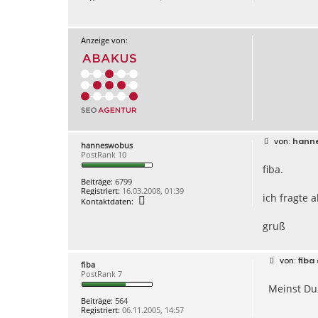
n
g
h
a
n
n
Anzeige von:
e
s
w
o
b
u
s
B
hann
hanneswobus
e
PostRank 10
i
fiba.
t
r
Beiträge:
6799
a
Registriert:
16.03.2008, 01:39
g
ich fragte 
K
Kontaktdaten:
o
n
gruß
t
a
k
t
B
fiba
d
fiba
e
a
PostRank 7
i
t
Meinst Du
t
e
r
Beiträge:
564
n
a
Registriert:
06.11.2005, 14:57
v
g