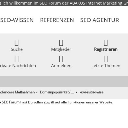
zlich willkommen im
SEO Forum
der ABAKUS Internet Marketing 
SEO-WISSEN
REFERENZEN
SEO AGENTUR
Suche
Mitglieder
Registrieren
rivate Nachrichten
Anmelden
Letzte Themen
 und andere Maßnahmen
Domainpopularität / Link-Marketing, Backlinks aufbauen & Seeding
xovi-sistrix-wise