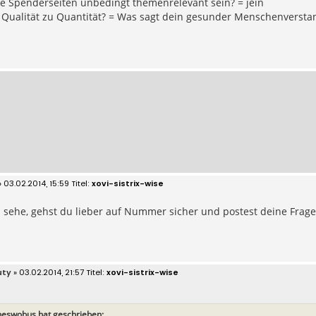
e Spenderseiten unbedingt themenrelevant sein? = jein
s Qualität zu Quantität? = Was sagt dein gesunder Menschenversta
 03.02.2014, 15:59
xovi-sistrix-wise
 sehe, gehst du lieber auf Nummer sicher und postest deine Fragen
uty
» 03.02.2014, 21:57
xovi-sistrix-wise
eswobus hat geschrieben: