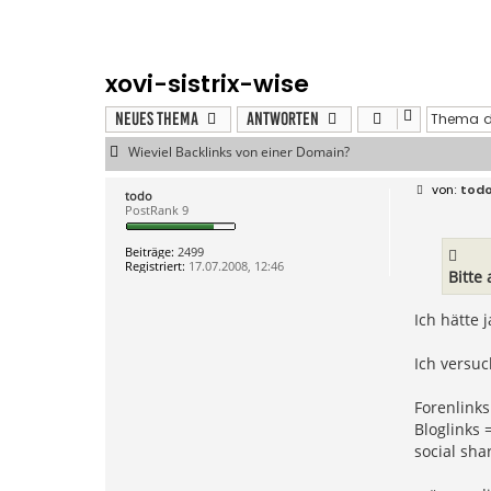
xovi-sistrix-wise
Neues Thema
Antworten
Wieviel Backlinks von einer Domain?
B
tod
todo
e
PostRank 9
i
t
r
Beiträge:
2499
a
Registriert:
17.07.2008, 12:46
g
Bitte
Ich hätte 
Ich versuc
Forenlinks
Bloglinks 
social sha