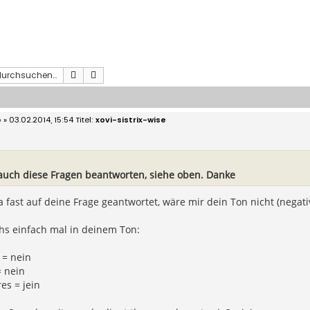
Suche
Erweiterte Suche
o
» 03.02.2014, 15:54
xovi-sistrix-wise
 auch diese Fragen beantworten, siehe oben. Danke
ja fast auf deine Frage geantwortet, wäre mir dein Ton nicht (negati
hs einfach mal in deinem Ton:
 = nein
= nein
res = jein