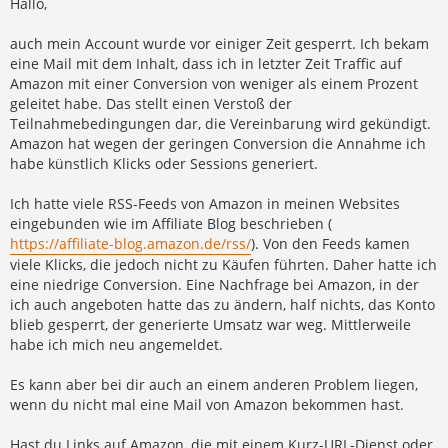
Hallo,
a
g
auch mein Account wurde vor einiger Zeit gesperrt. Ich bekam
eine Mail mit dem Inhalt, dass ich in letzter Zeit Traffic auf
Amazon mit einer Conversion von weniger als einem Prozent
geleitet habe. Das stellt einen Verstoß der
Teilnahmebedingungen dar, die Vereinbarung wird gekündigt.
Amazon hat wegen der geringen Conversion die Annahme ich
habe künstlich Klicks oder Sessions generiert.
Ich hatte viele RSS-Feeds von Amazon in meinen Websites
eingebunden wie im Affiliate Blog beschrieben (
https://affiliate-blog.amazon.de/rss/
). Von den Feeds kamen
viele Klicks, die jedoch nicht zu Käufen führten. Daher hatte ich
eine niedrige Conversion. Eine Nachfrage bei Amazon, in der
ich auch angeboten hatte das zu ändern, half nichts, das Konto
blieb gesperrt, der generierte Umsatz war weg. Mittlerweile
habe ich mich neu angemeldet.
Es kann aber bei dir auch an einem anderen Problem liegen,
wenn du nicht mal eine Mail von Amazon bekommen hast.
Hast du Links auf Amazon, die mit einem Kurz-URL-Dienst oder