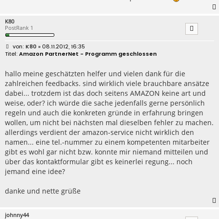
K80
PostRank 1
B
K80
» 08.11.2012, 16:35
e
Amazon PartnerNet - Programm geschlossen
i
t
r
hallo meine geschätzten helfer und vielen dank für die
a
zahlreichen feedbacks. sind wirklich viele brauchbare ansätze
g
dabei... trotzdem ist das doch seitens AMAZON keine art und
weise, oder? ich würde die sache jedenfalls gerne persönlich
regeln und auch die konkreten gründe in erfahrung bringen
wollen, um nicht bei nächsten mal dieselben fehler zu machen.
allerdings verdient der amazon-service nicht wirklich den
namen... eine tel.-nummer zu einem kompetenten mitarbeiter
gibt es wohl gar nicht bzw. konnte mir niemand mitteilen und
über das kontaktformular gibt es keinerlei regung... noch
jemand eine idee?
danke und nette grüße
johnny44