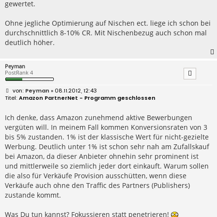
gewertet.
Ohne jegliche Optimierung auf Nischen ect. liege ich schon bei
durchschnittlich 8-10% CR. Mit Nischenbezug auch schon mal
deutlich höher.
Peyman
PostRank 4
B
Peyman
» 08.11.2012, 12:43
e
Amazon PartnerNet - Programm geschlossen
i
t
r
Ich denke, dass Amazon zunehmend aktive Bewerbungen
a
vergüten will. In meinem Fall kommen Konversionsraten von 3
g
bis 5% zustanden. 1% ist der klassische Wert für nicht-gezielte
Werbung. Deutlich unter 1% ist schon sehr nah am Zufallskauf
bei Amazon, da dieser Anbieter ohnehin sehr prominent ist
und mittlerweile so ziemlich jeder dort einkauft. Warum sollen
die also für Verkäufe Provision ausschütten, wenn diese
Verkäufe auch ohne den Traffic des Partners (Publishers)
zustande kommt.
Was Du tun kannst? Fokussieren statt penetrieren!