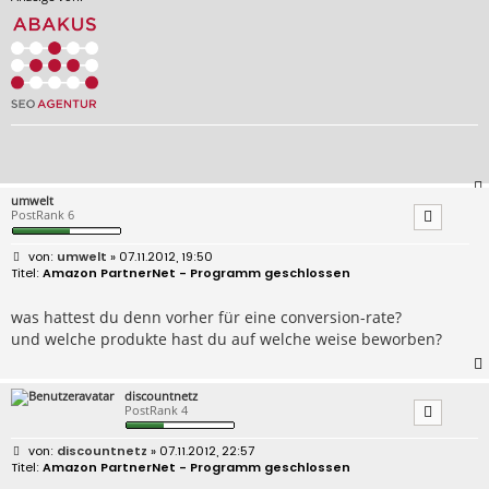
umwelt
PostRank 6
B
umwelt
» 07.11.2012, 19:50
e
Amazon PartnerNet - Programm geschlossen
i
t
r
was hattest du denn vorher für eine conversion-rate?
a
und welche produkte hast du auf welche weise beworben?
g
discountnetz
PostRank 4
B
discountnetz
» 07.11.2012, 22:57
e
Amazon PartnerNet - Programm geschlossen
i