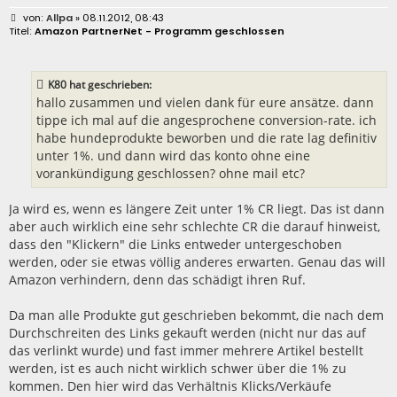
B
Allpa
» 08.11.2012, 08:43
e
Amazon PartnerNet - Programm geschlossen
i
t
r
a
K80 hat geschrieben:
g
hallo zusammen und vielen dank für eure ansätze. dann
tippe ich mal auf die angesprochene conversion-rate. ich
habe hundeprodukte beworben und die rate lag definitiv
unter 1%. und dann wird das konto ohne eine
vorankündigung geschlossen? ohne mail etc?
Ja wird es, wenn es längere Zeit unter 1% CR liegt. Das ist dann
aber auch wirklich eine sehr schlechte CR die darauf hinweist,
dass den "Klickern" die Links entweder untergeschoben
werden, oder sie etwas völlig anderes erwarten. Genau das will
Amazon verhindern, denn das schädigt ihren Ruf.
Da man alle Produkte gut geschrieben bekommt, die nach dem
Durchschreiten des Links gekauft werden (nicht nur das auf
das verlinkt wurde) und fast immer mehrere Artikel bestellt
werden, ist es auch nicht wirklich schwer über die 1% zu
kommen. Den hier wird das Verhältnis Klicks/Verkäufe