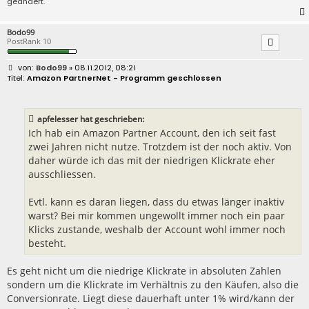
geändert.
Bodo99
PostRank 10
B
Bodo99
» 08.11.2012, 08:21
e
Amazon PartnerNet - Programm geschlossen
i
t
r
a
apfelesser hat geschrieben:
g
Ich hab ein Amazon Partner Account, den ich seit fast
zwei Jahren nicht nutze. Trotzdem ist der noch aktiv. Von
daher würde ich das mit der niedrigen Klickrate eher
ausschliessen.
Evtl. kann es daran liegen, dass du etwas länger inaktiv
warst? Bei mir kommen ungewollt immer noch ein paar
Klicks zustande, weshalb der Account wohl immer noch
besteht.
Es geht nicht um die niedrige Klickrate in absoluten Zahlen
sondern um die Klickrate im Verhältnis zu den Käufen, also die
Conversionrate. Liegt diese dauerhaft unter 1% wird/kann der