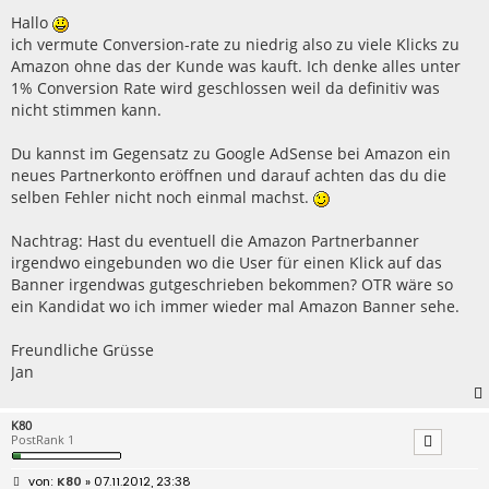
t
r
Hallo
a
ich vermute Conversion-rate zu niedrig also zu viele Klicks zu
g
Amazon ohne das der Kunde was kauft. Ich denke alles unter
1% Conversion Rate wird geschlossen weil da definitiv was
nicht stimmen kann.
Du kannst im Gegensatz zu Google AdSense bei Amazon ein
neues Partnerkonto eröffnen und darauf achten das du die
selben Fehler nicht noch einmal machst.
Nachtrag: Hast du eventuell die Amazon Partnerbanner
irgendwo eingebunden wo die User für einen Klick auf das
Banner irgendwas gutgeschrieben bekommen? OTR wäre so
ein Kandidat wo ich immer wieder mal Amazon Banner sehe.
Freundliche Grüsse
Jan
K80
PostRank 1
B
K80
» 07.11.2012, 23:38