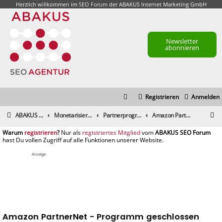
Herzlich willkommen im
SEO Forum
der ABAKUS Internet Marketing GmbH
Newsletter
abonnieren
Registrieren
Anmelden
S
ABAKUS Foren-Übersicht
Monetarisierung & Controlling
Partnerprogramme und Partnernetzwerke
Amazon PartnerNet - Programm geschlossen
u
registrieren
registriertes Mitglied
c
h
Anzeige
e
Amazon PartnerNet - Programm geschlossen