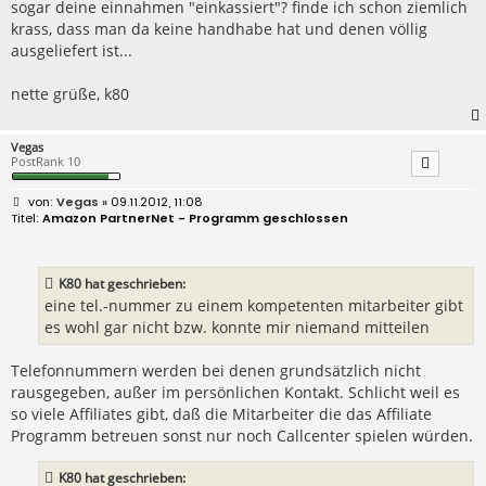
sogar deine einnahmen "einkassiert"? finde ich schon ziemlich
krass, dass man da keine handhabe hat und denen völlig
ausgeliefert ist...
nette grüße, k80
Vegas
PostRank 10
B
Vegas
» 09.11.2012, 11:08
e
Amazon PartnerNet - Programm geschlossen
i
t
r
a
K80 hat geschrieben:
g
eine tel.-nummer zu einem kompetenten mitarbeiter gibt
es wohl gar nicht bzw. konnte mir niemand mitteilen
Telefonnummern werden bei denen grundsätzlich nicht
rausgegeben, außer im persönlichen Kontakt. Schlicht weil es
so viele Affiliates gibt, daß die Mitarbeiter die das Affiliate
Programm betreuen sonst nur noch Callcenter spielen würden.
K80 hat geschrieben: