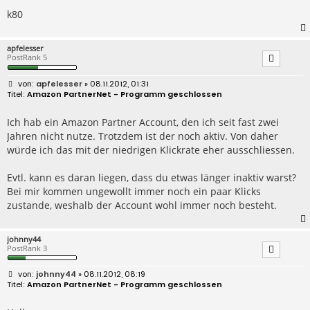
k80
apfelesser
PostRank 5
B
apfelesser
» 08.11.2012, 01:31
e
Amazon PartnerNet - Programm geschlossen
i
t
r
Ich hab ein Amazon Partner Account, den ich seit fast zwei
a
Jahren nicht nutze. Trotzdem ist der noch aktiv. Von daher
g
würde ich das mit der niedrigen Klickrate eher ausschliessen.
Evtl. kann es daran liegen, dass du etwas länger inaktiv warst?
Bei mir kommen ungewollt immer noch ein paar Klicks
zustande, weshalb der Account wohl immer noch besteht.
johnny44
PostRank 3
B
johnny44
» 08.11.2012, 08:19
e
Amazon PartnerNet - Programm geschlossen
i
t
r