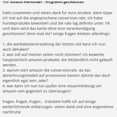
e
Amazon PartnerNet - Programm geschlossen
i
t
r
hallo zusammen und vielen dank für eure ansätze. dann tippe
a
ich mal auf die angesprochene conversion-rate. ich habe
g
hundeprodukte beworben und die rate lag definitiv unter 1%.
und dann wird das konto ohne eine vorankündigung
geschlossen? ohne mail etc? einige fragen bleiben allerdings:
1. die werbekostenerstattung der letzten zeit kann ich nun
auch abhaken?
2. was soll auf meinen seiten nicht stimmen? ich bewerbe
hauptsächlich amazon-produkte, die letztendlich nicht gekauft
werden.
3. warum stört amazon die conversionrate. da das
abrechnungsmodell auf provisionen basiert, könnte das doch
eigentlich egal sein, oder?
4. was kann ich nun tun (außer eine neuanmeldung) um
amazon vom gegenteil zu überzeugen?
fragen, fragen, fragen... trotzdem hoffe ich auf einige
weiterführende erklärungen. vielen dank und eine angenehme
nachtruhe