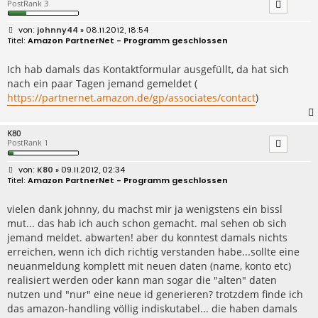
PostRank 3
B
johnny44
» 08.11.2012, 18:54
e
Amazon PartnerNet - Programm geschlossen
i
t
r
Ich hab damals das Kontaktformular ausgefüllt, da hat sich
a
nach ein paar Tagen jemand gemeldet (
g
https://partnernet.amazon.de/gp/associates/contact
)
K80
PostRank 1
B
K80
» 09.11.2012, 02:34
e
Amazon PartnerNet - Programm geschlossen
i
t
r
vielen dank johnny, du machst mir ja wenigstens ein bissl
a
mut... das hab ich auch schon gemacht. mal sehen ob sich
g
jemand meldet. abwarten! aber du konntest damals nichts
erreichen, wenn ich dich richtig verstanden habe...sollte eine
neuanmeldung komplett mit neuen daten (name, konto etc)
realisiert werden oder kann man sogar die "alten" daten
nutzen und "nur" eine neue id generieren? trotzdem finde ich
das amazon-handling völlig indiskutabel... die haben damals