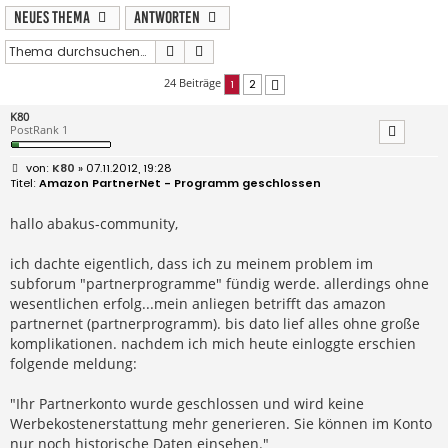
Neues Thema
Antworten
Suche
Erweiterte Suche
24 Beiträge
1
2
Nächste
K80
PostRank 1
B
K80
» 07.11.2012, 19:28
e
Amazon PartnerNet - Programm geschlossen
i
t
r
hallo abakus-community,
a
g
ich dachte eigentlich, dass ich zu meinem problem im
subforum "partnerprogramme" fündig werde. allerdings ohne
wesentlichen erfolg...mein anliegen betrifft das amazon
partnernet (partnerprogramm). bis dato lief alles ohne große
komplikationen. nachdem ich mich heute einloggte erschien
folgende meldung:
"Ihr Partnerkonto wurde geschlossen und wird keine
Werbekostenerstattung mehr generieren. Sie können im Konto
nur noch historische Daten einsehen."