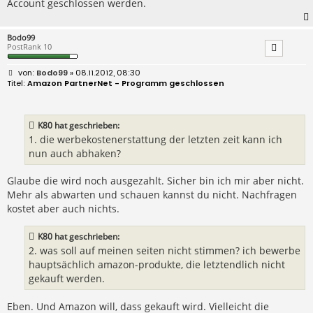
Account geschlossen werden.
Bodo99
PostRank 10
B
Bodo99
» 08.11.2012, 08:30
e
Amazon PartnerNet - Programm geschlossen
i
t
r
a
K80 hat geschrieben:
g
1. die werbekostenerstattung der letzten zeit kann ich
nun auch abhaken?
Glaube die wird noch ausgezahlt. Sicher bin ich mir aber nicht.
Mehr als abwarten und schauen kannst du nicht. Nachfragen
kostet aber auch nichts.
K80 hat geschrieben:
2. was soll auf meinen seiten nicht stimmen? ich bewerbe
hauptsächlich amazon-produkte, die letztendlich nicht
gekauft werden.
Eben. Und Amazon will, dass gekauft wird. Vielleicht die