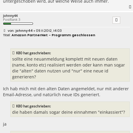
untergeschoben wird, auf welche Weise auch immer.
johnny44
PostRank 3
B
johnny44
» 09.11.2012, 14:03
e
Amazon PartnerNet - Programm geschlossen
i
t
r
a
K80 hat geschrieben:
g
sollte eine neuanmeldung komplett mit neuen daten
(name, konto etc) realisiert werden oder kann man sogar
die "alten" daten nutzen und "nur" eine neue id
generieren?
Ich hab mich mit den alten Daten angemeldet, nur mit anderer
Email-Adresse, und natürlich neue IDs generiert.
K80 hat geschrieben:
die haben damals sogar deine einnahmen "einkassiert"?
ja