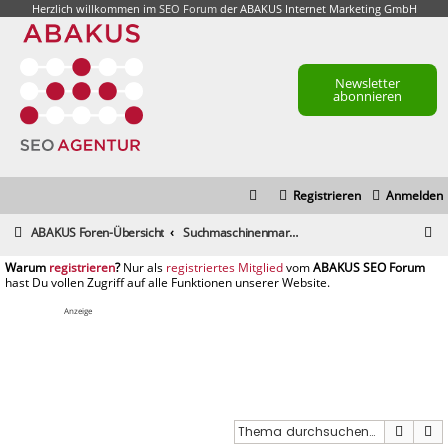
Herzlich willkommen im
SEO Forum
der ABAKUS Internet Marketing GmbH
Newsletter
abonnieren
Registrieren
Anmelden
S
ABAKUS Foren-Übersicht
Suchmaschinenmarketing (SEM) / Suchmaschinenoptimierung (SEO)
u
registrieren
registriertes Mitglied
c
h
Anzeige
e
Suche
E