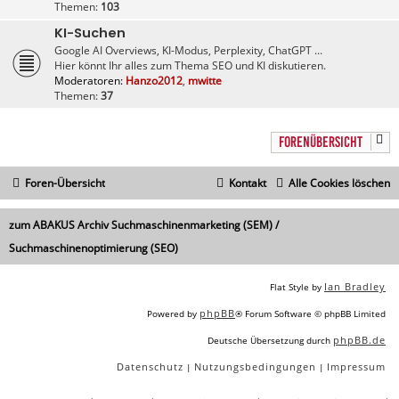
Themen:
103
KI-Suchen
Google AI Overviews, KI-Modus, Perplexity, ChatGPT ...
Hier könnt Ihr alles zum Thema SEO und KI diskutieren.
Moderatoren:
Hanzo2012
,
mwitte
Themen:
37
FORENÜBERSICHT
Foren-Übersicht
Kontakt
Alle Cookies löschen
zum ABAKUS Archiv Suchmaschinenmarketing (SEM) /
Suchmaschinenoptimierung (SEO)
Ian Bradley
Flat Style by
phpBB
Powered by
® Forum Software © phpBB Limited
phpBB.de
Deutsche Übersetzung durch
Datenschutz
Nutzungsbedingungen
Impressum
|
|