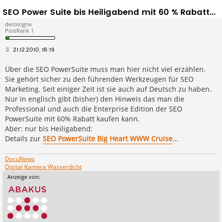
SEO Power Suite bis Heiligabend mit 60 % Rabatt...
decologne
PostRank 1
B
21.12.2010, 18:19
e
i
Über die SEO PowerSuite muss man hier nicht viel erzählen.
t
r
Sie gehört sicher zu den führenden Werkzeugen für SEO
a
g
Marketing. Seit einiger Zeit ist sie auch auf Deutsch zu haben.
Nur in englisch gibt (bisher) den Hinweis das man die
Professional und auch die Enterprise Edition der SEO
PowerSuite mit 60% Rabatt kaufen kann.
Aber: nur bis Heiligabend:
Details zur
SEO PowerSuite Big Heart WWW Cruise
...
DocuNews
Digital Kamera Wasserdicht
Anzeige von: