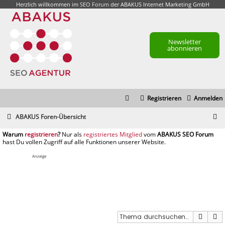
Herzlich willkommen im
SEO Forum
der ABAKUS Internet Marketing GmbH
Newsletter
abonnieren
Registrieren
Anmelden
S
ABAKUS Foren-Übersicht
u
registrieren
registriertes Mitglied
c
h
Anzeige
e
Suche
E