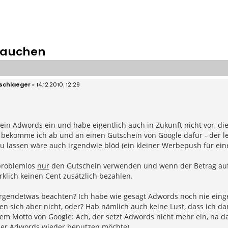
rauchen
schlaeger
»
14.12.2010, 12:29
kein Adwords ein und habe eigentlich auch in Zukunft nicht vor, di
 bekomme ich ab und an einen Gutschein von Google dafür - der le
zu lassen wäre auch irgendwie blöd (ein kleiner Werbepush für eine
problemlos
nur
den Gutschein verwenden und wenn der Betrag aufg
klich keinen Cent zusätzlich bezahlen.
irgendetwas beachten? Ich habe wie gesagt Adwords noch nie ein
en sich aber nicht, oder? Hab nämlich auch keine Lust, dass ich 
em Motto von Google: Ach, der setzt Adwords nicht mehr ein, na da
 er Adwords wieder benutzen möchte)...