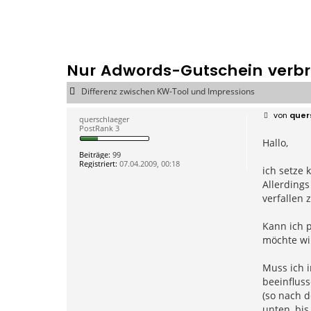
Nur Adwords-Gutschein verb
Differenz zwischen KW-Tool und Impressions
B
von
quer
querschlaeger
e
PostRank 3
i
Hallo,
t
r
Beiträge:
99
a
Registriert:
07.04.2009, 00:18
g
ich setze 
Allerdings
verfallen 
Kann ich 
möchte wir
Muss ich 
beeinfluss
(so nach d
unten, bis