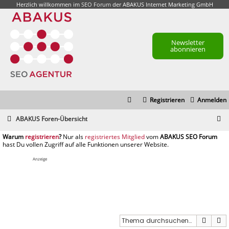
Herzlich willkommen im
SEO Forum
der ABAKUS Internet Marketing GmbH
Newsletter
abonnieren
Registrieren
Anmelden
S
ABAKUS Foren-Übersicht
u
registrieren
registriertes Mitglied
c
h
Anzeige
e
Suche
E