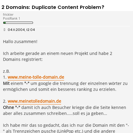
2 Domains: Duplicate Content Problem?
frickler
PostRank 1
B
04.11.2004, 12:04
e
i
Hallo zusammen!
t
r
a
g
Ich arbeite gerade an einem neuen Projekt und habe 2
Domains registriert:
z.B.
1.
www.meine-tolle-domain.de
Mit
einem
"-"
um google die trennung der einzelnen wörter zu
ermöglichen und somit ein besseres ranking zu erzielen.
2.
www.meinetolledomain.de
Ohne "-"
damit ich auch Besucher kriege die die Seite kennen
aber alles zusammen schreiben.....soll es ja geben...
Ich habe mir das so gedacht, das ich nur die Domain mit den "-
" als Trennzeichen pusche (LinkPop etc.) und die andere