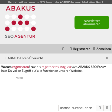
Herzlich willkommen im
SEO Forum
der ABAKUS Internet Marketing GmbH
Newsletter
abonnieren
Registrieren
Anmelden
S
ABAKUS Foren-Übersicht
u
registrieren
registriertes Mitglied
c
h
Anzeige
e
Suche
E