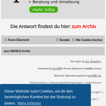
Die Antwort findest du hier:
zum Archiv
Foren-Übersicht
Kontakt
Alle Cookies löschen
zum ABAKUS Archiv
Ian Bradley
Flat Style by
phpBB
Powered by
® Forum Software © phpBB Limited
phpBB.de
Deutsche Übersetzung durch
Datenschutz
Nutzungsbedingungen
Impressum
|
|
Diese Website nutzt Cookies, um dir den
|
|
|
|
SEO Agentur
SEO Blog
SEO Online Tools
SEO Dienstleistungen
bestmöglichen Komfort bei der Nutzung zu
|
|
|
|
SEO Workshops
SEO Beratung
Backlinks kaufen
SEO Audit
bieten.
Mehr erfahren