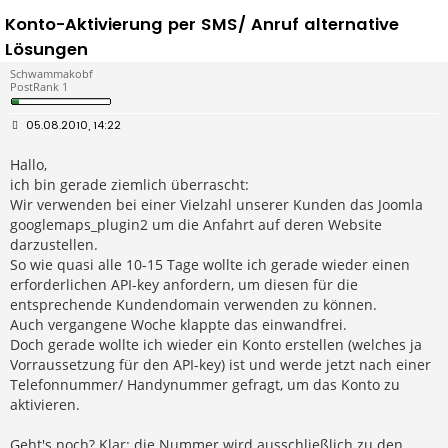
Konto-Aktivierung per SMS/ Anruf alternative
Lösungen
Schwammakobf
PostRank 1
B
05.08.2010, 14:22
e
i
Hallo,
t
r
ich bin gerade ziemlich überrascht:
a
g
Wir verwenden bei einer Vielzahl unserer Kunden das Joomla
googlemaps_plugin2 um die Anfahrt auf deren Website
darzustellen.
So wie quasi alle 10-15 Tage wollte ich gerade wieder einen
erforderlichen API-key anfordern, um diesen für die
entsprechende Kundendomain verwenden zu können.
Auch vergangene Woche klappte das einwandfrei.
Doch gerade wollte ich wieder ein Konto erstellen (welches ja
Vorraussetzung für den API-key) ist und werde jetzt nach einer
Telefonnummer/ Handynummer gefragt, um das Konto zu
aktivieren.
Geht's noch? Klar: die Nummer wird ausschließlich zu den