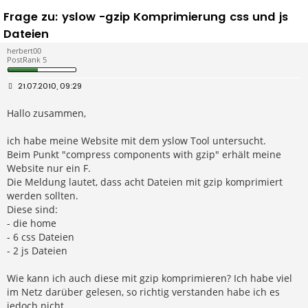
Frage zu: yslow -gzip Komprimierung css und js
Dateien
herbert00
PostRank 5
B
21.07.2010, 09:29
e
i
Hallo zusammen,
t
r
a
g
ich habe meine Website mit dem yslow Tool untersucht.
Beim Punkt "compress components with gzip" erhält meine
Website nur ein F.
Die Meldung lautet, dass acht Dateien mit gzip komprimiert
werden sollten.
Diese sind:
- die home
- 6 css Dateien
- 2 js Dateien
Wie kann ich auch diese mit gzip komprimieren? Ich habe viel
im Netz darüber gelesen, so richtig verstanden habe ich es
jedoch nicht.