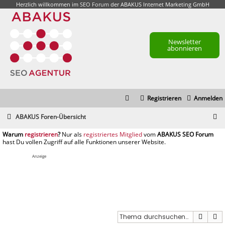
Herzlich willkommen im
SEO Forum
der ABAKUS Internet Marketing GmbH
Newsletter
abonnieren
Registrieren
Anmelden
S
ABAKUS Foren-Übersicht
u
registrieren
registriertes Mitglied
c
h
Anzeige
e
Suche
E