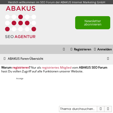
Herzlich willkommen im
SEO Forum
der ABAKUS Internet Marketing GmbH
Newsletter
abonnieren
Registrieren
Anmelden
S
ABAKUS Foren-Übersicht
u
registrieren
registriertes Mitglied
c
h
Anzeige
e
Suche
E