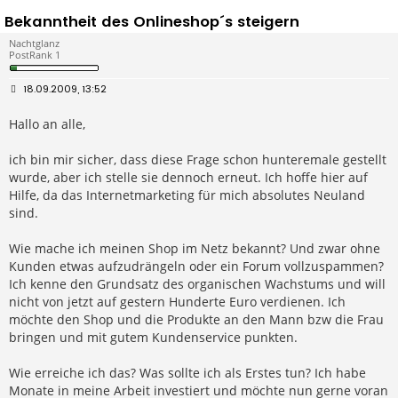
Bekanntheit des Onlineshop´s steigern
Nachtglanz
PostRank 1
B
18.09.2009, 13:52
e
i
Hallo an alle,
t
r
a
g
ich bin mir sicher, dass diese Frage schon hunteremale gestellt
wurde, aber ich stelle sie dennoch erneut. Ich hoffe hier auf
Hilfe, da das Internetmarketing für mich absolutes Neuland
sind.
Wie mache ich meinen Shop im Netz bekannt? Und zwar ohne
Kunden etwas aufzudrängeln oder ein Forum vollzuspammen?
Ich kenne den Grundsatz des organischen Wachstums und will
nicht von jetzt auf gestern Hunderte Euro verdienen. Ich
möchte den Shop und die Produkte an den Mann bzw die Frau
bringen und mit gutem Kundenservice punkten.
Wie erreiche ich das? Was sollte ich als Erstes tun? Ich habe
Monate in meine Arbeit investiert und möchte nun gerne voran