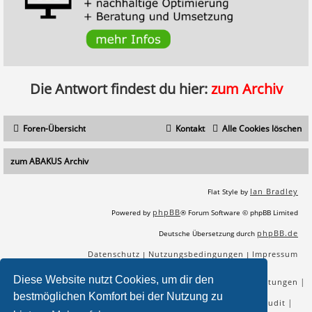
Die Antwort findest du hier:
zum Archiv
Foren-Übersicht
Kontakt
Alle Cookies löschen
zum ABAKUS Archiv
Ian Bradley
Flat Style by
phpBB
Powered by
® Forum Software © phpBB Limited
phpBB.de
Deutsche Übersetzung durch
Datenschutz
Nutzungsbedingungen
Impressum
|
|
Diese Website nutzt Cookies, um dir den
|
|
|
|
SEO Agentur
SEO Blog
SEO Online Tools
SEO Dienstleistungen
bestmöglichen Komfort bei der Nutzung zu
|
|
|
|
SEO Workshops
SEO Beratung
Backlinks kaufen
SEO Audit