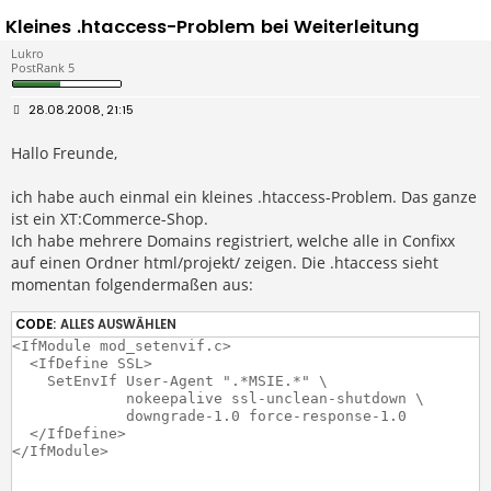
Kleines .htaccess-Problem bei Weiterleitung
Lukro
PostRank 5
B
28.08.2008, 21:15
e
i
Hallo Freunde,
t
r
a
g
ich habe auch einmal ein kleines .htaccess-Problem. Das ganze
ist ein XT:Commerce-Shop.
Ich habe mehrere Domains registriert, welche alle in Confixx
auf einen Ordner html/projekt/ zeigen. Die .htaccess sieht
momentan folgendermaßen aus:
CODE:
ALLES AUSWÄHLEN
<IfModule mod_setenvif.c>

  <IfDefine SSL>

    SetEnvIf User-Agent ".*MSIE.*" \

             nokeepalive ssl-unclean-shutdown \

             downgrade-1.0 force-response-1.0

  </IfDefine>

</IfModule>
