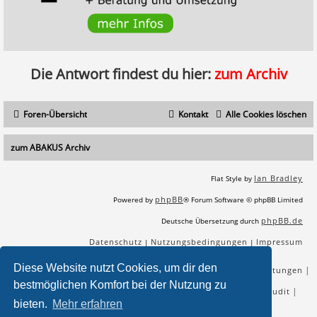
ErrorDocument 404 /sitemap.html?error=404

Die Antwort findest du hier:
zum Archiv
Foren-Übersicht
Kontakt
Alle Cookies löschen
zum ABAKUS Archiv
Ian Bradley
Flat Style by
phpBB
Powered by
® Forum Software © phpBB Limited
phpBB.de
Deutsche Übersetzung durch
Datenschutz
Nutzungsbedingungen
Impressum
|
|
Diese Website nutzt Cookies, um dir den
|
|
|
|
SEO Agentur
SEO Blog
SEO Online Tools
SEO Dienstleistungen
bestmöglichen Komfort bei der Nutzung zu
|
|
|
|
SEO Workshops
SEO Beratung
Backlinks kaufen
SEO Audit
bieten.
Mehr erfahren
|
SEO Tools gratis
SEO-Konkurrenzanalyse