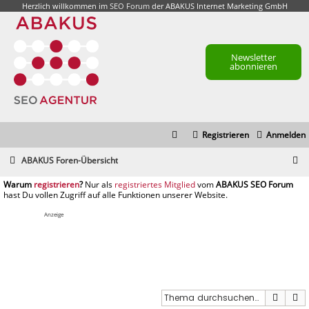
Herzlich willkommen im
SEO Forum
der ABAKUS Internet Marketing GmbH
Newsletter
abonnieren
Registrieren
Anmelden
S
ABAKUS Foren-Übersicht
u
registrieren
registriertes Mitglied
c
h
Anzeige
e
Suche
E