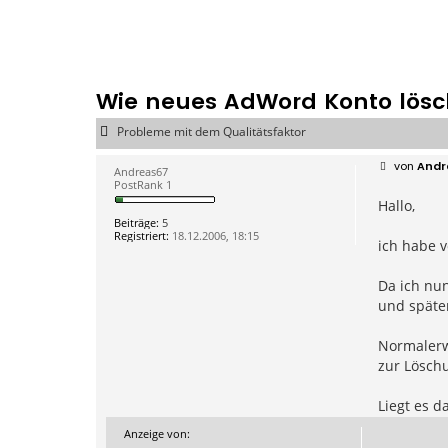
Wie neues AdWord Konto lös
Probleme mit dem Qualitätsfaktor
B
von
Andr
Andreas67
e
PostRank 1
i
Hallo,
t
r
Beiträge:
5
a
Registriert:
18.12.2006, 18:15
g
ich habe 
Da ich nu
und später
Normalerwe
zur Lösch
Liegt es 
Anzeige von: