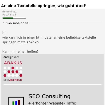
An eine Textstelle springen, wie geht das?
derneuling
PostRank 5
B
21.01.2006, 20:38
e
i
hi,
t
r
wie kann ich in einer html-datei an eine beliebige textstelle
a
g
springen mittels "#" ???
Kann mir einer helfen?
Anzeige von: