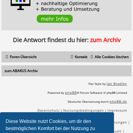
Die Antwort findest du hier:
zum Archiv
Foren-Übersicht
Kontakt
Alle Cookies löschen
zum ABAKUS Archiv
Ian Bradley
Flat Style by
phpBB
Powered by
® Forum Software © phpBB Limited
phpBB.de
Deutsche Übersetzung durch
Datenschutz
Nutzungsbedingungen
Impressum
|
|
Diese Website nutzt Cookies, um dir den
|
|
|
|
SEO Agentur
SEO Blog
SEO Online Tools
SEO Dienstleistungen
bestmöglichen Komfort bei der Nutzung zu
|
|
|
|
SEO Workshops
SEO Beratung
Backlinks kaufen
SEO Audit