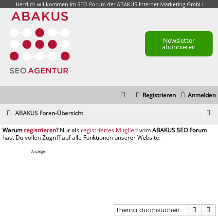
Herzlich willkommen im
SEO Forum
der ABAKUS Internet Marketing GmbH
Newsletter
abonnieren
Registrieren
Anmelden
S
ABAKUS Foren-Übersicht
u
registrieren
registriertes Mitglied
c
h
Anzeige
e
Suche
E