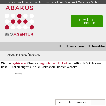
Herzlich willkommen im
SEO Forum
der ABAKUS Internet Marketing GmbH
Newsletter
abonnieren
Registrieren
Anmelden
S
ABAKUS Foren-Übersicht
u
registrieren
registriertes Mitglied
c
h
Anzeige
e
Suche
E