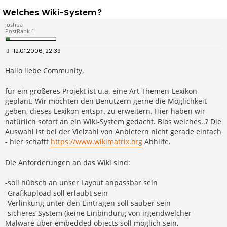
Welches Wiki-System?
joshua
PostRank 1
B
12.01.2006, 22:39
e
i
Hallo liebe Community,
t
r
a
g
für ein größeres Projekt ist u.a. eine Art Themen-Lexikon
geplant. Wir möchten den Benutzern gerne die Möglichkeit
geben, dieses Lexikon entspr. zu erweitern. Hier haben wir
natürlich sofort an ein Wiki-System gedacht. Blos welches..? Die
Auswahl ist bei der Vielzahl von Anbietern nicht gerade einfach
- hier schafft
https://www.wikimatrix.org
Abhilfe.
Die Anforderungen an das Wiki sind:
-soll hübsch an unser Layout anpassbar sein
-Grafikupload soll erlaubt sein
-Verlinkung unter den Einträgen soll sauber sein
-sicheres System (keine Einbindung von irgendwelcher
Malware über embedded objects soll möglich sein,