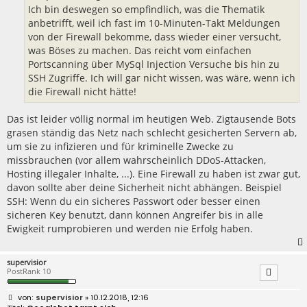
Ich bin deswegen so empfindlich, was die Thematik
anbetrifft, weil ich fast im 10-Minuten-Takt Meldungen
von der Firewall bekomme, dass wieder einer versucht,
was Böses zu machen. Das reicht vom einfachen
Portscanning über MySql Injection Versuche bis hin zu
SSH Zugriffe. Ich will gar nicht wissen, was wäre, wenn ich
die Firewall nicht hätte!
Das ist leider völlig normal im heutigen Web. Zigtausende Bots
grasen ständig das Netz nach schlecht gesicherten Servern ab,
um sie zu infizieren und für kriminelle Zwecke zu
missbrauchen (vor allem wahrscheinlich DDoS-Attacken,
Hosting illegaler Inhalte, ...). Eine Firewall zu haben ist zwar gut,
davon sollte aber deine Sicherheit nicht abhängen. Beispiel
SSH: Wenn du ein sicheres Passwort oder besser einen
sicheren Key benutzt, dann können Angreifer bis in alle
Ewigkeit rumprobieren und werden nie Erfolg haben.
supervisior
PostRank 10
B
supervisior
» 10.12.2018, 12:16
e