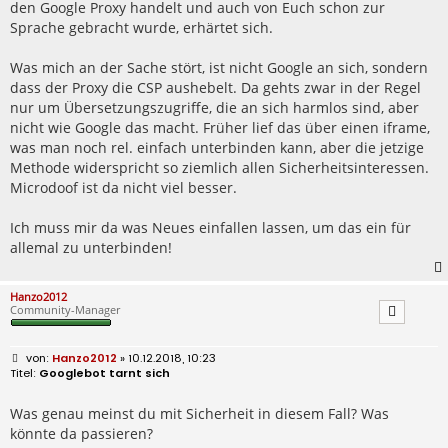
den Google Proxy handelt und auch von Euch schon zur
Sprache gebracht wurde, erhärtet sich.
Was mich an der Sache stört, ist nicht Google an sich, sondern
dass der Proxy die CSP aushebelt. Da gehts zwar in der Regel
nur um Übersetzungszugriffe, die an sich harmlos sind, aber
nicht wie Google das macht. Früher lief das über einen iframe,
was man noch rel. einfach unterbinden kann, aber die jetzige
Methode widerspricht so ziemlich allen Sicherheitsinteressen.
Microdoof ist da nicht viel besser.
Ich muss mir da was Neues einfallen lassen, um das ein für
allemal zu unterbinden!
Hanzo2012
Community-Manager
B
Hanzo2012
» 10.12.2018, 10:23
e
Googlebot tarnt sich
i
t
r
Was genau meinst du mit Sicherheit in diesem Fall? Was
a
könnte da passieren?
g