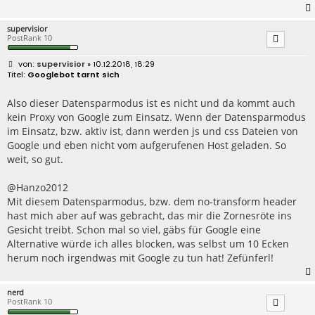
supervisior
PostRank 10
B
supervisior
» 10.12.2018, 18:29
e
Googlebot tarnt sich
i
t
r
Also dieser Datensparmodus ist es nicht und da kommt auch
a
kein Proxy von Google zum Einsatz. Wenn der Datensparmodus
g
im Einsatz, bzw. aktiv ist, dann werden js und css Dateien von
Google und eben nicht vom aufgerufenen Host geladen. So
weit, so gut.
@Hanzo2012
Mit diesem Datensparmodus, bzw. dem no-transform header
hast mich aber auf was gebracht, das mir die Zornesröte ins
Gesicht treibt. Schon mal so viel, gäbs für Google eine
Alternative würde ich alles blocken, was selbst um 10 Ecken
herum noch irgendwas mit Google zu tun hat! Zefünferl!
nerd
PostRank 10