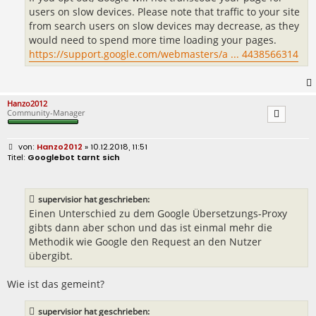
users on slow devices. Please note that traffic to your site
from search users on slow devices may decrease, as they
would need to spend more time loading your pages.
https://support.google.com/webmasters/a ... 4438566314
Hanzo2012
Community-Manager
B
Hanzo2012
» 10.12.2018, 11:51
e
Googlebot tarnt sich
i
t
r
a
supervisior hat geschrieben:
g
Einen Unterschied zu dem Google Übersetzungs-Proxy
gibts dann aber schon und das ist einmal mehr die
Methodik wie Google den Request an den Nutzer
übergibt.
Wie ist das gemeint?
supervisior hat geschrieben: