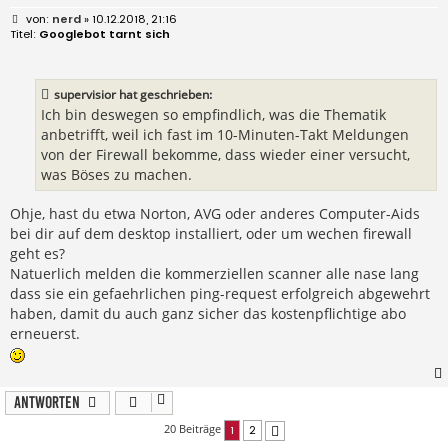
B
nerd
» 10.12.2018, 21:16
e
Googlebot tarnt sich
i
t
r
a
supervisior hat geschrieben:
g
Ich bin deswegen so empfindlich, was die Thematik
anbetrifft, weil ich fast im 10-Minuten-Takt Meldungen
von der Firewall bekomme, dass wieder einer versucht,
was Böses zu machen.
Ohje, hast du etwa Norton, AVG oder anderes Computer-Aids
bei dir auf dem desktop installiert, oder um wechen firewall
geht es?
Natuerlich melden die kommerziellen scanner alle nase lang
dass sie ein gefaehrlichen ping-request erfolgreich abgewehrt
haben, damit du auch ganz sicher das kostenpflichtige abo
erneuerst.
Antworten
20 Beiträge
1
2
Nächste