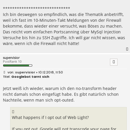
*****************************
Ich bin deswegen so empfindlich, was die Thematik anbetrifft,
weil ich fast im 10-Minuten-Takt Meldungen von der Firewall
bekomme, dass wieder einer versucht, was Böses zu machen.
Das reicht vom einfachen Portscanning über MySql Injection
Versuche bis hin zu SSH Zugriffe. Ich will gar nicht wissen, was
wäre, wenn ich die Firewall nicht hätte!
supervisior
PostRank 10
B
supervisior
» 10.12.2018, 11:50
e
Googlebot tarnt sich
i
t
r
Jetzt weiß ich wieder, warum ich den no-transform header
a
nicht damals schon eingefügt habe. Es gibt natürlich schon
g
Nachteile, wenn man sich opt-outed.
What happens if I opt out of Web Light?
If you opt out, Google will not transcode your page for