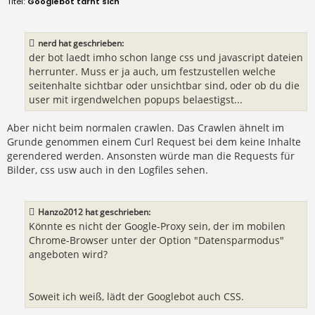
Googlebot tarnt sich
i
t
r
a
nerd hat geschrieben:
g
der bot laedt imho schon lange css und javascript dateien
herrunter. Muss er ja auch, um festzustellen welche
seitenhalte sichtbar oder unsichtbar sind, oder ob du die
user mit irgendwelchen popups belaestigst...
Aber nicht beim normalen crawlen. Das Crawlen ähnelt im
Grunde genommen einem Curl Request bei dem keine Inhalte
gerendered werden. Ansonsten würde man die Requests für
Bilder, css usw auch in den Logfiles sehen.
Hanzo2012 hat geschrieben:
Könnte es nicht der Google-Proxy sein, der im mobilen
Chrome-Browser unter der Option "Datensparmodus"
angeboten wird?
Soweit ich weiß, lädt der Googlebot auch CSS.