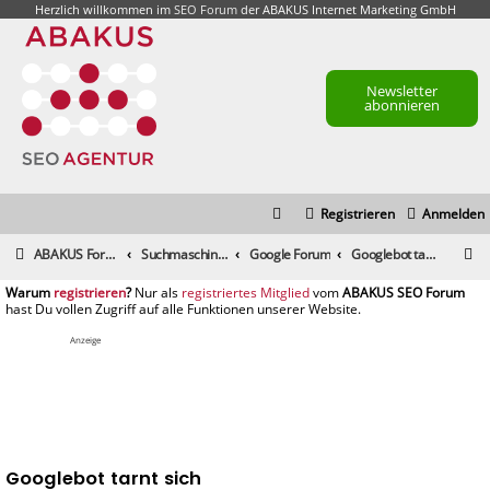
Herzlich willkommen im
SEO Forum
der ABAKUS Internet Marketing GmbH
Newsletter
abonnieren
Registrieren
Anmelden
S
ABAKUS Foren-Übersicht
Suchmaschinenmarketing (SEM) / Suchmaschinenoptimierung (SEO)
Google Forum
Googlebot tarnt sich
u
registrieren
registriertes Mitglied
c
h
Anzeige
e
Googlebot tarnt sich