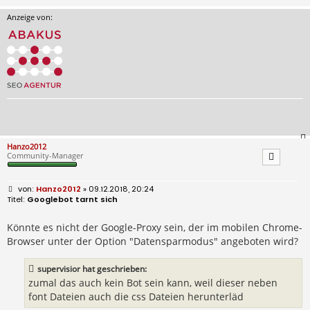
Anzeige von:
Hanzo2012
Community-Manager
B
Hanzo2012
» 09.12.2018, 20:24
e
Googlebot tarnt sich
i
t
r
Könnte es nicht der Google-Proxy sein, der im mobilen Chrome-
a
Browser unter der Option "Datensparmodus" angeboten wird?
g
supervisior hat geschrieben:
zumal das auch kein Bot sein kann, weil dieser neben
font Dateien auch die css Dateien herunterläd