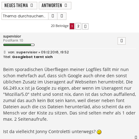
Neues Thema
Antworten
Suche
Erweiterte Suche
20 Beiträge
1
2
Nächste
supervisior
PostRank 10
B
supervisior
» 09.12.2018, 19:52
e
Googlebot tarnt sich
i
t
r
Beim sporadischen Überfliegen meiner Logfiles fällt mir nun
a
schon mehrfach auf, dass sich Google auch ohne den sonst
g
üblichen Zusatz im Useragent auf Webseiten herumtreibt. Die
66.249.x.x ist ja Google zu eigen, aber wenn im Useragent nur
"Mozilla/5.0" steht und sonst nix, dann ist das schon auffallend,
zumal das auch kein Bot sein kann, weil dieser neben font
Dateien auch die css Dateien herunterläd, also scheint da ein
Mensch vor der Kiste zu sitzen. Das sind selten mehr als 1 oder
max. 2 Seitenaufrufe.
Ist da vielleicht Jonny Controletti unterwegs?