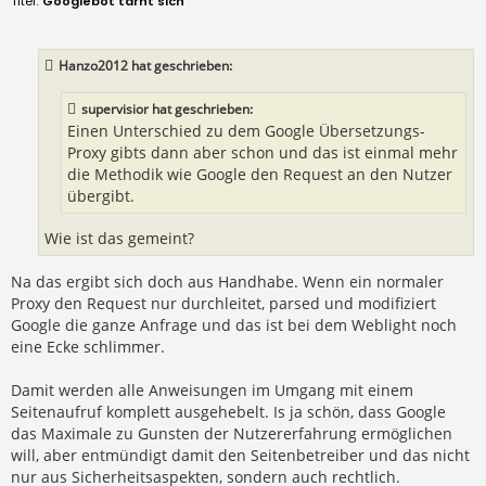
Googlebot tarnt sich
i
t
r
a
Hanzo2012 hat geschrieben:
g
supervisior hat geschrieben:
Einen Unterschied zu dem Google Übersetzungs-
Proxy gibts dann aber schon und das ist einmal mehr
die Methodik wie Google den Request an den Nutzer
übergibt.
Wie ist das gemeint?
Na das ergibt sich doch aus Handhabe. Wenn ein normaler
Proxy den Request nur durchleitet, parsed und modifiziert
Google die ganze Anfrage und das ist bei dem Weblight noch
eine Ecke schlimmer.
Damit werden alle Anweisungen im Umgang mit einem
Seitenaufruf komplett ausgehebelt. Is ja schön, dass Google
das Maximale zu Gunsten der Nutzererfahrung ermöglichen
will, aber entmündigt damit den Seitenbetreiber und das nicht
nur aus Sicherheitsaspekten, sondern auch rechtlich.