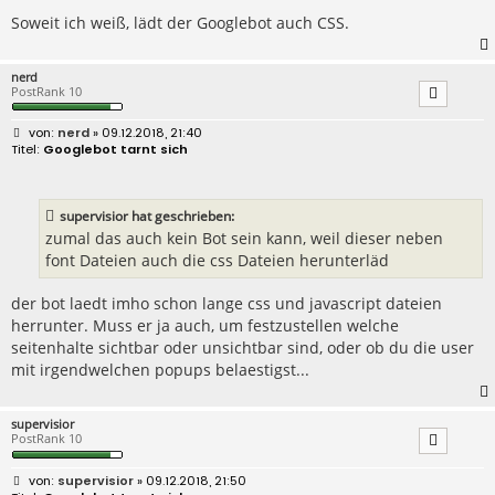
Soweit ich weiß, lädt der Googlebot auch CSS.
nerd
PostRank 10
B
nerd
» 09.12.2018, 21:40
e
Googlebot tarnt sich
i
t
r
a
supervisior hat geschrieben:
g
zumal das auch kein Bot sein kann, weil dieser neben
font Dateien auch die css Dateien herunterläd
der bot laedt imho schon lange css und javascript dateien
herrunter. Muss er ja auch, um festzustellen welche
seitenhalte sichtbar oder unsichtbar sind, oder ob du die user
mit irgendwelchen popups belaestigst...
supervisior
PostRank 10
B
supervisior
» 09.12.2018, 21:50
e