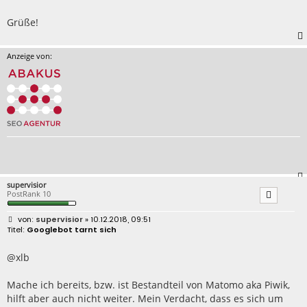
Grüße!
Anzeige von:
supervisior
PostRank 10
B
supervisior
» 10.12.2018, 09:51
e
Googlebot tarnt sich
i
t
r
@xlb
a
g
Mache ich bereits, bzw. ist Bestandteil von Matomo aka Piwik,
hilft aber auch nicht weiter. Mein Verdacht, dass es sich um