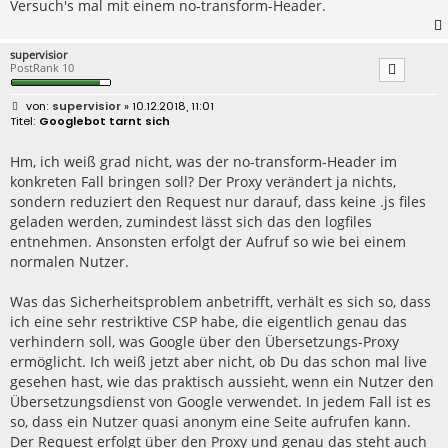
Versuch's mal mit einem no-transform-Header.
supervisior
PostRank 10
B
supervisior
» 10.12.2018, 11:01
e
Googlebot tarnt sich
i
t
r
Hm, ich weiß grad nicht, was der no-transform-Header im
a
konkreten Fall bringen soll? Der Proxy verändert ja nichts,
g
sondern reduziert den Request nur darauf, dass keine .js files
geladen werden, zumindest lässt sich das den logfiles
entnehmen. Ansonsten erfolgt der Aufruf so wie bei einem
normalen Nutzer.
Was das Sicherheitsproblem anbetrifft, verhält es sich so, dass
ich eine sehr restriktive CSP habe, die eigentlich genau das
verhindern soll, was Google über den Übersetzungs-Proxy
ermöglicht. Ich weiß jetzt aber nicht, ob Du das schon mal live
gesehen hast, wie das praktisch aussieht, wenn ein Nutzer den
Übersetzungsdienst von Google verwendet. In jedem Fall ist es
so, dass ein Nutzer quasi anonym eine Seite aufrufen kann.
Der Request erfolgt über den Proxy und genau das steht auch