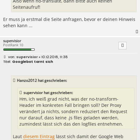
Also wenn no-translate, dann bitte auch keinen
Seitenaufruf!
Er muss ja erstmal die Seite anfragen, bevor er deinen Hinweis
sehen kann ...
supervisior
PostRank 10
B
supervisior
» 10.12.2018, 11:38
e
Googlebot tarnt sich
i
t
r
a
Hanzo2012 hat geschrieben:
g
supervisior hat geschrieben:
Hm, ich weiß grad nicht, was der no-transform-
Header im konkreten Fall bringen soll? Der Proxy
verändert ja nichts, sondern reduziert den Request
nur darauf, dass keine .js files geladen werden,
zumindest lässt sich das den logfiles entnehmen.
Laut
diesem Eintrag
lässt sich damit der Google Web