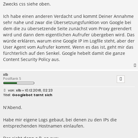
Zwecks css siehe oben.
Ich habe einen anderen Verdacht und kommt Deiner Annahme
sehr nahe und zwar die Übersetzungsfunktion von Google bei
dem die zu übersetzende Seite zunächst vom Proxy gerendert
wird und dann dem eigentlichen Aufrufer übergeben wird. Das
würde erklären, warum eine Google IP im Logfile steht, aber der
User Agent vom Aufrufer kommt. Wenn es das ist, geht mir das
fürchterlich auf den Senkel. Google hebelt damit die ganze
Content Security Policy aus.
xlb
PostRank 5
B
xlb
» 10.12.2018, 02:23
e
Googlebot tarnt sich
i
t
r
N'Abend.
a
g
Habe mir eigene Logs gebaut, bei denen zu den IPs die
entsprechenden Hostnamen einlaufen.