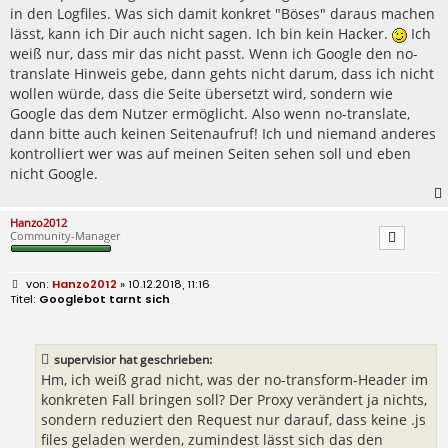
in den Logfiles. Was sich damit konkret "Böses" daraus machen
lässt, kann ich Dir auch nicht sagen. Ich bin kein Hacker.
Ich
weiß nur, dass mir das nicht passt. Wenn ich Google den no-
translate Hinweis gebe, dann gehts nicht darum, dass ich nicht
wollen würde, dass die Seite übersetzt wird, sondern wie
Google das dem Nutzer ermöglicht. Also wenn no-translate,
dann bitte auch keinen Seitenaufruf! Ich und niemand anderes
kontrolliert wer was auf meinen Seiten sehen soll und eben
nicht Google.
Hanzo2012
Community-Manager
B
Hanzo2012
» 10.12.2018, 11:16
e
Googlebot tarnt sich
i
t
r
a
supervisior hat geschrieben:
g
Hm, ich weiß grad nicht, was der no-transform-Header im
konkreten Fall bringen soll? Der Proxy verändert ja nichts,
sondern reduziert den Request nur darauf, dass keine .js
files geladen werden, zumindest lässt sich das den