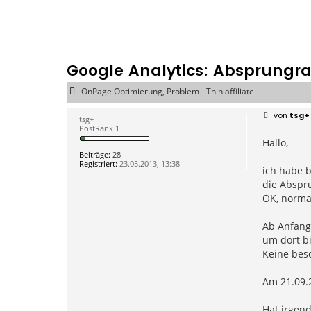
Google Analytics: Absprungrat
OnPage Optimierung, Problem - Thin affiliate
B
von
tsg+
tsg+
e
PostRank 1
i
Hallo,
t
r
Beiträge:
28
a
Registriert:
23.05.2013, 13:38
g
ich habe b
die Abspru
OK, normal
Ab Anfang 
um dort bi
Keine beso
Am 21.09.2
Hat irgend