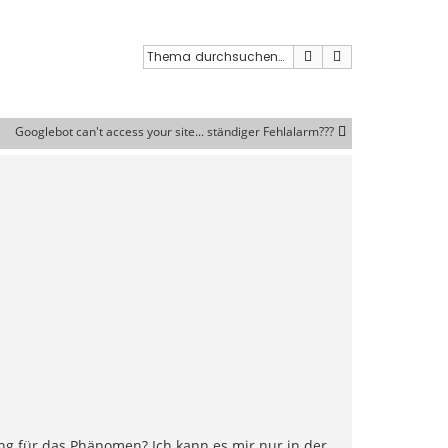
Suche
Erweiterte Such
Googlebot can't access your site... ständiger Fehlalarm???
ung für das Phänomen? Ich kann es mir nur in der