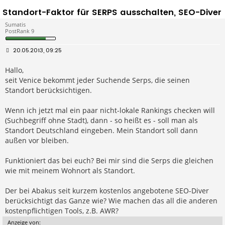
Standort-Faktor für SERPS ausschalten, SEO-Diver
Sumatis
PostRank 9
B
20.05.2013, 09:25
e
i
Hallo,
t
r
seit Venice bekommt jeder Suchende Serps, die seinen
a
g
Standort berücksichtigen.
Wenn ich jetzt mal ein paar nicht-lokale Rankings checken will
(Suchbegriff ohne Stadt), dann - so heißt es - soll man als
Standort Deutschland eingeben. Mein Standort soll dann
außen vor bleiben.
Funktioniert das bei euch? Bei mir sind die Serps die gleichen
wie mit meinem Wohnort als Standort.
Der bei Abakus seit kurzem kostenlos angebotene SEO-Diver
berücksichtigt das Ganze wie? Wie machen das all die anderen
kostenpflichtigen Tools, z.B. AWR?
Anzeige von: