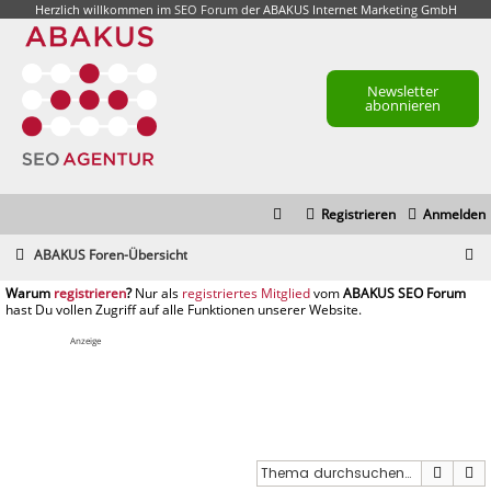
Herzlich willkommen im
SEO Forum
der ABAKUS Internet Marketing GmbH
Newsletter
abonnieren
Registrieren
Anmelden
S
ABAKUS Foren-Übersicht
u
registrieren
registriertes Mitglied
c
h
Anzeige
e
Suche
E