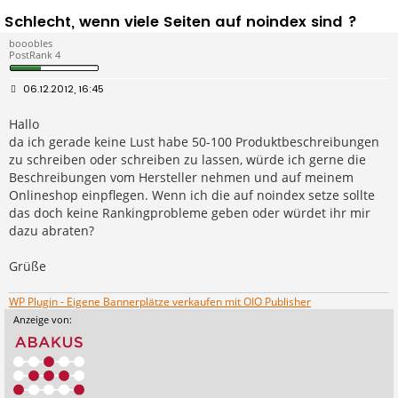
Schlecht, wenn viele Seiten auf noindex sind ?
booobles
PostRank 4
B
06.12.2012, 16:45
e
i
Hallo
t
r
da ich gerade keine Lust habe 50-100 Produktbeschreibungen
a
g
zu schreiben oder schreiben zu lassen, würde ich gerne die
Beschreibungen vom Hersteller nehmen und auf meinem
Onlineshop einpflegen. Wenn ich die auf noindex setze sollte
das doch keine Rankingprobleme geben oder würdet ihr mir
dazu abraten?
Grüße
WP Plugin - Eigene Bannerplätze verkaufen mit OIO Publisher
Anzeige von: