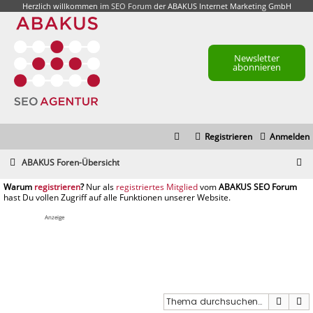
Herzlich willkommen im
SEO Forum
der ABAKUS Internet Marketing GmbH
Newsletter
abonnieren
Registrieren
Anmelden
S
ABAKUS Foren-Übersicht
u
registrieren
registriertes Mitglied
c
h
Anzeige
e
Suche
E