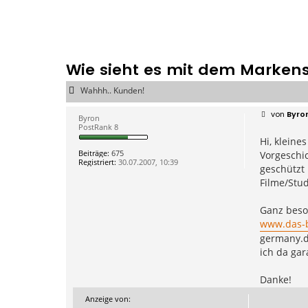
Wie sieht es mit dem Markens
Wahhh.. Kunden!
B
von
Byro
Byron
e
PostRank 8
i
Hi, kleine
t
r
Beiträge:
675
Vorgeschic
a
Registriert:
30.07.2007, 10:39
g
geschützt
Filme/Stud
Ganz beson
www.das-b
germany.d
ich da ga
Danke!
Anzeige von: