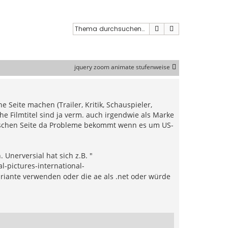
Suche
Erweiterte Such
jquery zoom animate stufenweise
 Seite machen (Trailer, Kritik, Schauspieler,
che Filmtitel sind ja verm. auch irgendwie als Marke
tschen Seite da Probleme bekommt wenn es um US-
Unerversial hat sich z.B. "
al-pictures-international-
iante verwenden oder die ae als .net oder würde