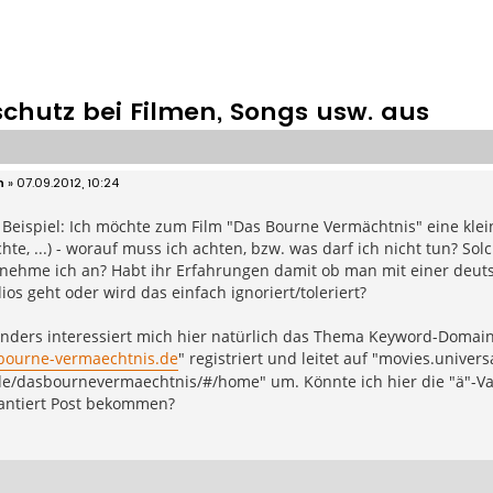
chutz bei Filmen, Songs usw. aus
n
»
07.09.2012, 10:24
s Beispiel: Ich möchte zum Film "Das Bourne Vermächtnis" eine kleine
hte, ...) - worauf muss ich achten, bzw. was darf ich nicht tun? Sol
 nehme ich an? Habt ihr Erfahrungen damit ob man mit einer deu
ios geht oder wird das einfach ignoriert/toleriert?
ders interessiert mich hier natürlich das Thema Keyword-Domain. 
ourne-vermaechtnis.de
" registriert und leitet auf "movies.univers
e/dasbournevermaechtnis/#/home" um. Könnte ich hier die "ä"-Var
rantiert Post bekommen?