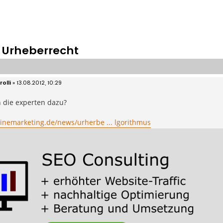
 Urheberrecht
olli
»
13.08.2012, 10:29
 die experten dazu?
linemarketing.de/news/urherbe ... lgorithmus