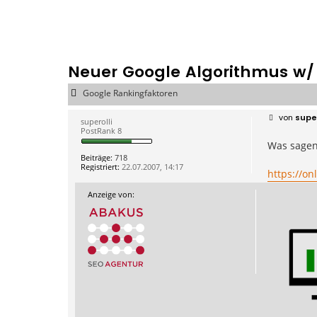
Neuer Google Algorithmus w/
Google Rankingfaktoren
B
von
super
superolli
e
PostRank 8
i
Was sagen
t
r
Beiträge:
718
a
Registriert:
22.07.2007, 14:17
g
https://on
Anzeige von: