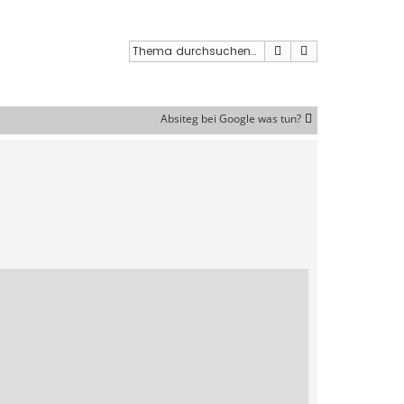
Suche
Erweiterte Such
Absiteg bei Google was tun?