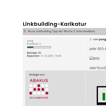
Linkbuilding-Karikatur
Nicos Linkbuilding Tipp der Woche 2: InterviewBaits
B
von
yung
yung
e
PostRank 3
i
jede SEO-
t
r
Beiträge:
80
a
Registriert:
31.10.2007, 18:49
g
oder?[/url
Anzeige von: