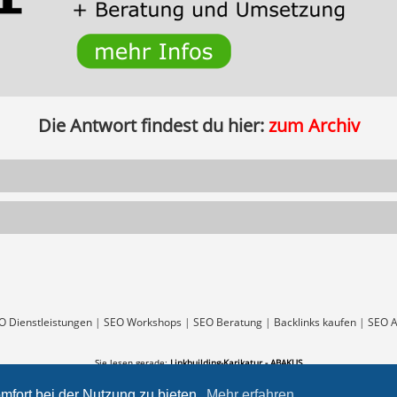
Die Antwort findest du hier:
zum Archiv
O Dienstleistungen
|
SEO Workshops
|
SEO Beratung
|
Backlinks kaufen
|
SEO A
Sie lesen gerade:
Linkbuilding-Karikatur - ABAKUS
mfort bei der Nutzung zu bieten.
Mehr erfahren