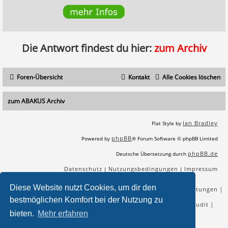
Die Antwort findest du hier:
zum Archiv
Foren-Übersicht
Kontakt
Alle Cookies löschen
zum ABAKUS Archiv
Ian Bradley
Flat Style by
phpBB
Powered by
® Forum Software © phpBB Limited
phpBB.de
Deutsche Übersetzung durch
Datenschutz
Nutzungsbedingungen
Impressum
|
|
Diese Website nutzt Cookies, um dir den
|
|
|
|
SEO Agentur
SEO Blog
SEO Online Tools
SEO Dienstleistungen
bestmöglichen Komfort bei der Nutzung zu
|
|
|
|
SEO Workshops
SEO Beratung
Backlinks kaufen
SEO Audit
bieten.
Mehr erfahren
|
SEO Tools gratis
SEO-Konkurrenzanalyse