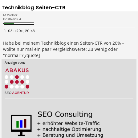
Technikblog Seiten-CTR
M.Weber
PostRank 4
B
03.11.2011, 20:43
e
i
Habe bei meinem Technikblog einen Seiten-CTR von 20% -
t
r
wollte nur mal ein paar Vergleichswerte: Zu wenig oder
a
g
"normal"?[/quote]
Anzeige von: