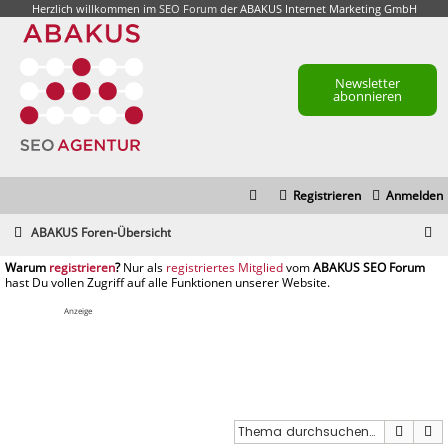
Herzlich willkommen im
SEO Forum
der ABAKUS Internet Marketing GmbH
Newsletter
abonnieren
Registrieren
Anmelden
S
ABAKUS Foren-Übersicht
u
registrieren
registriertes Mitglied
c
h
Anzeige
e
Suche
E