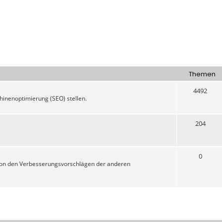
Themen
4492
nenoptimierung (SEO) stellen.
204
0
d von den Verbesserungsvorschlägen der anderen