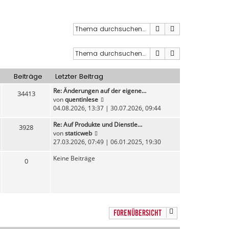
Suche
Erweiterte Such
Suche
Erweiterte Such
Beiträge
Letzter Beitrag
Re: Änderungen auf der eigene…
34413
N
von
quentinlese
e
04.08.2026, 13:37 | 30.07.2026, 09:44
u
Re: Auf Produkte und Dienstle…
e
3928
N
von
staticweb
s
e
27.03.2026, 07:49 | 06.01.2025, 19:30
t
u
e
Keine Beiträge
e
r
0
s
B
t
e
e
i
r
t
B
r
e
a
FORENÜBERSICHT
i
g
t