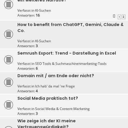
Verfasst in
KI-Suchen
Antworten:
16
1
2
How to benefit from ChatGPT, Gemini, Claude &
Co.
Verfasst in
KI-Suchen
Antworten:
3
Semrush Export: Trend - Darstellung in Excel
Verfasst in
SEO Tools & Suchmaschinenmarketing-Tools
Antworten:
6
Domain mit / am Ende oder nicht?
Verfasst in
Ich hab' da mal 'ne Frage
Antworten:
4
Social Media praktisch tot?
Verfasst in
Social Media & Content-Marketing
Antworten:
3
Wie zeige ich der KI meine
Vertrauenswürdigkeit?