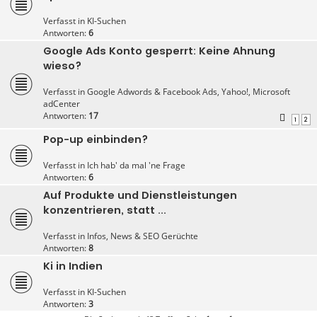
Verfasst in
KI-Suchen
Antworten:
6
Google Ads Konto gesperrt: Keine Ahnung
wieso?
Verfasst in
Google Adwords & Facebook Ads, Yahoo!, Microsoft
adCenter
Antworten:
17
1
2
Pop-up einbinden?
Verfasst in
Ich hab' da mal 'ne Frage
Antworten:
6
Auf Produkte und Dienstleistungen
konzentrieren, statt ...
Verfasst in
Infos, News & SEO Gerüchte
Antworten:
8
Ki in Indien
Verfasst in
KI-Suchen
Antworten:
3