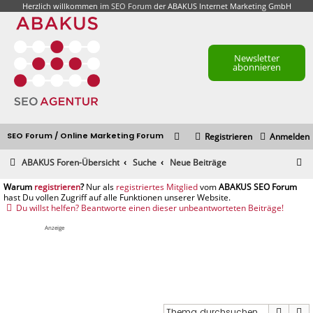
Herzlich willkommen im
SEO Forum
der ABAKUS Internet Marketing GmbH
Newsletter
abonnieren
SEO Forum / Online Marketing Forum
Registrieren
Anmelden
S
ABAKUS Foren-Übersicht
Suche
Neue Beiträge
u
registrieren
registriertes Mitglied
c
Du willst helfen? Beantworte einen dieser unbeantworteten Beiträge!
h
Anzeige
e
Suche
E