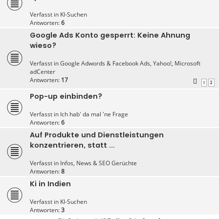
Verfasst in
KI-Suchen
Antworten:
6
Google Ads Konto gesperrt: Keine Ahnung
wieso?
Verfasst in
Google Adwords & Facebook Ads, Yahoo!, Microsoft
adCenter
Antworten:
17
1
2
Pop-up einbinden?
Verfasst in
Ich hab' da mal 'ne Frage
Antworten:
6
Auf Produkte und Dienstleistungen
konzentrieren, statt ...
Verfasst in
Infos, News & SEO Gerüchte
Antworten:
8
Ki in Indien
Verfasst in
KI-Suchen
Antworten:
3