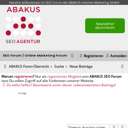
Herzlich willkommen im
SEO Forum
der ABAKUS Internet Marketing GmbH
Newsletter
abonnieren
SEO Forum / Online Marketing Forum
Registrieren
Anmelden
S
ABAKUS Foren-Übersicht
Suche
Neue Beiträge
u
registrieren
registriertes Mitglied
c
Du willst helfen? Beantworte einen dieser unbeantworteten Beiträge!
h
Anzeige
e
Suche
E