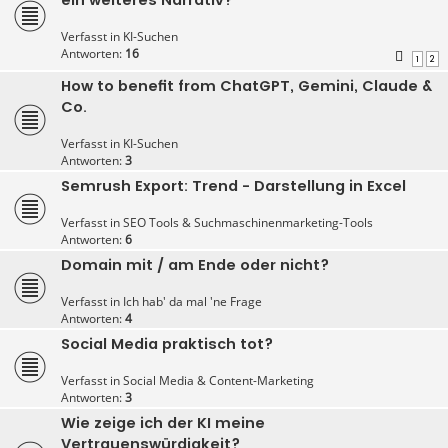
Verfasst in
KI-Suchen
Antworten:
16
1
2
How to benefit from ChatGPT, Gemini, Claude &
Co.
Verfasst in
KI-Suchen
Antworten:
3
Semrush Export: Trend - Darstellung in Excel
Verfasst in
SEO Tools & Suchmaschinenmarketing-Tools
Antworten:
6
Domain mit / am Ende oder nicht?
Verfasst in
Ich hab' da mal 'ne Frage
Antworten:
4
Social Media praktisch tot?
Verfasst in
Social Media & Content-Marketing
Antworten:
3
Wie zeige ich der KI meine
Vertrauenswürdigkeit?