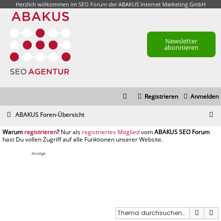
Herzlich willkommen im
SEO Forum
der ABAKUS Internet Marketing GmbH
Newsletter
abonnieren
Registrieren
Anmelden
S
ABAKUS Foren-Übersicht
u
registrieren
registriertes Mitglied
c
h
Anzeige
e
Suche
E