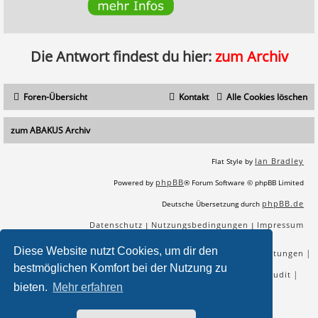
Die Antwort findest du hier:
zum Archiv
Foren-Übersicht
Kontakt
Alle Cookies löschen
zum ABAKUS Archiv
Ian Bradley
Flat Style by
phpBB
Powered by
® Forum Software © phpBB Limited
phpBB.de
Deutsche Übersetzung durch
Datenschutz
Nutzungsbedingungen
Impressum
|
|
Diese Website nutzt Cookies, um dir den
|
|
|
|
SEO Agentur
SEO Blog
SEO Online Tools
SEO Dienstleistungen
bestmöglichen Komfort bei der Nutzung zu
|
|
|
|
SEO Workshops
SEO Beratung
Backlinks kaufen
SEO Audit
bieten.
Mehr erfahren
|
SEO Tools gratis
SEO-Konkurrenzanalyse