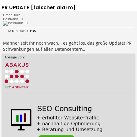
PR UPDATE [falscher alarm]
GreenHorn
PostRank 10
B
13.01.2006, 01:35
e
i
Männer seit Ihr noch wach... es geht los, das große Update! PR
t
r
Schwankungen auf allen Datencentern...
a
g
Anzeige von: