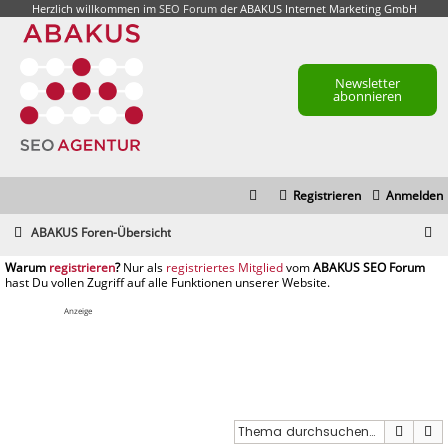
Herzlich willkommen im
SEO Forum
der ABAKUS Internet Marketing GmbH
Newsletter
abonnieren
Registrieren
Anmelden
S
ABAKUS Foren-Übersicht
u
registrieren
registriertes Mitglied
c
h
Anzeige
e
Suche
E