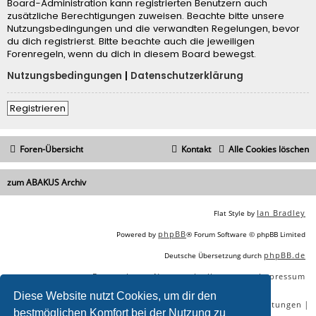
Board-Administration kann registrierten Benutzern auch
zusätzliche Berechtigungen zuweisen. Beachte bitte unsere
Nutzungsbedingungen und die verwandten Regelungen, bevor
du dich registrierst. Bitte beachte auch die jeweiligen
Forenregeln, wenn du dich in diesem Board bewegst.
Nutzungsbedingungen
|
Datenschutzerklärung
Registrieren
Foren-Übersicht
Kontakt
Alle Cookies löschen
zum ABAKUS Archiv
Ian Bradley
Flat Style by
phpBB
Powered by
® Forum Software © phpBB Limited
phpBB.de
Deutsche Übersetzung durch
Datenschutz
Nutzungsbedingungen
Impressum
|
|
Diese Website nutzt Cookies, um dir den
|
|
|
|
SEO Agentur
SEO Blog
SEO Online Tools
SEO Dienstleistungen
bestmöglichen Komfort bei der Nutzung zu