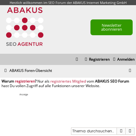
Herzlich willkommen im
SEO Forum
der ABAKUS Internet Marketing GmbH
Newsletter
abonnieren
Registrieren
Anmelden
S
ABAKUS Foren-Übersicht
u
registrieren
registriertes Mitglied
c
h
Anzeige
e
Suche
E