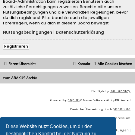
Board-Administration kann registrierten Benutzern auch
zusätzliche Berechtigungen zuweisen. Beachte bitte unsere
Nutzungsbedingungen und die verwandten Regelungen, bevor
du dich registrierst. Bitte beachte auch die jeweiligen
Forenregeln, wenn du dich in diesem Board bewegst.
Nutzungsbedingungen
|
Datenschutzerklärung
Registrieren
Foren-Übersicht
Kontakt
Alle Cookies löschen
zum ABAKUS Archiv
Ian Bradley
Flat Style by
phpBB
Powered by
® Forum Software © phpBB Limited
phpBB.de
Deutsche Übersetzung durch
Datenschutz
Nutzungsbedingungen
Impressum
|
|
Diese Website nutzt Cookies, um dir den
|
|
|
|
SEO Agentur
SEO Blog
SEO Online Tools
SEO Dienstleistungen
bestmöglichen Komfort bei der Nutzung zu