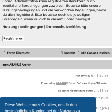
Board-Administration kann registrierten Benutzern auch
zusätzliche Berechtigungen zuweisen. Beachte bitte unsere
Nutzungsbedingungen und die verwandten Regelungen, bevor
du dich registrierst. Bitte beachte auch die jeweiligen
Forenregeln, wenn du dich in diesem Board bewegst.
Nutzungsbedingungen
|
Datenschutzerklärung
Registrieren
Foren-Übersicht
Kontakt
Alle Cookies löschen
zum ABAKUS Archiv
Ian Bradley
Flat Style by
phpBB
Powered by
® Forum Software © phpBB Limited
phpBB.de
Deutsche Übersetzung durch
Datenschutz
Nutzungsbedingungen
Impressum
|
|
Diese Website nutzt Cookies, um dir den
|
|
|
|
SEO Agentur
SEO Blog
SEO Online Tools
SEO Dienstleistungen
bestmöglichen Komfort bei der Nutzung zu