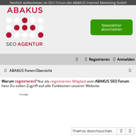
Herzlich willkommen im
SEO Forum
der ABAKUS Internet Marketing GmbH
Newsletter
abonnieren
Registrieren
Anmelden
S
ABAKUS Foren-Übersicht
u
registrieren
registriertes Mitglied
c
h
Anzeige
e
Suche
E