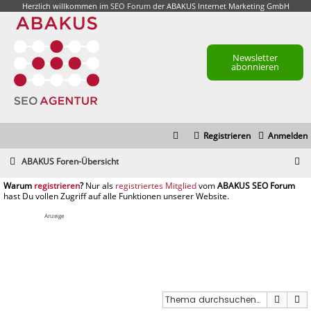
Herzlich willkommen im
SEO Forum
der ABAKUS Internet Marketing GmbH
Newsletter
abonnieren
Registrieren
Anmelden
S
ABAKUS Foren-Übersicht
u
registrieren
registriertes Mitglied
c
h
Anzeige
e
Suche
E