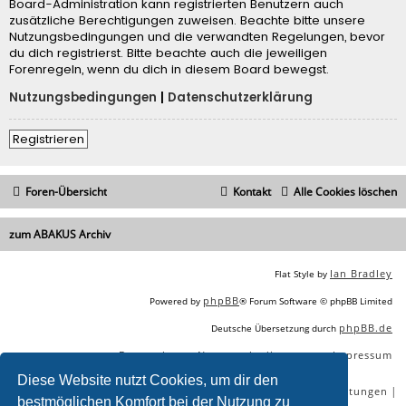
Board-Administration kann registrierten Benutzern auch
zusätzliche Berechtigungen zuweisen. Beachte bitte unsere
Nutzungsbedingungen und die verwandten Regelungen, bevor
du dich registrierst. Bitte beachte auch die jeweiligen
Forenregeln, wenn du dich in diesem Board bewegst.
Nutzungsbedingungen
|
Datenschutzerklärung
Registrieren
Foren-Übersicht
Kontakt
Alle Cookies löschen
zum ABAKUS Archiv
Ian Bradley
Flat Style by
phpBB
Powered by
® Forum Software © phpBB Limited
phpBB.de
Deutsche Übersetzung durch
Datenschutz
Nutzungsbedingungen
Impressum
|
|
Diese Website nutzt Cookies, um dir den
|
|
|
|
SEO Agentur
SEO Blog
SEO Online Tools
SEO Dienstleistungen
bestmöglichen Komfort bei der Nutzung zu