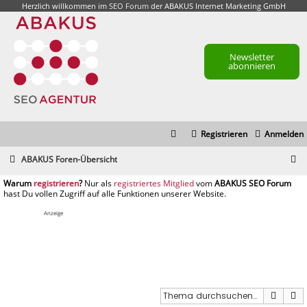
Herzlich willkommen im
SEO Forum
der ABAKUS Internet Marketing GmbH
Newsletter
abonnieren
Registrieren
Anmelden
S
ABAKUS Foren-Übersicht
u
registrieren
registriertes Mitglied
c
h
Anzeige
e
Suche
E