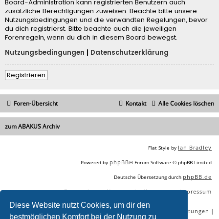
Board-Administration kann registrierten Benutzern auch
zusätzliche Berechtigungen zuweisen. Beachte bitte unsere
Nutzungsbedingungen und die verwandten Regelungen, bevor
du dich registrierst. Bitte beachte auch die jeweiligen
Forenregeln, wenn du dich in diesem Board bewegst.
Nutzungsbedingungen
|
Datenschutzerklärung
Registrieren
Foren-Übersicht
Kontakt
Alle Cookies löschen
zum ABAKUS Archiv
Ian Bradley
Flat Style by
phpBB
Powered by
® Forum Software © phpBB Limited
phpBB.de
Deutsche Übersetzung durch
Datenschutz
Nutzungsbedingungen
Impressum
|
|
Diese Website nutzt Cookies, um dir den
|
|
|
|
SEO Agentur
SEO Blog
SEO Online Tools
SEO Dienstleistungen
bestmöglichen Komfort bei der Nutzung zu