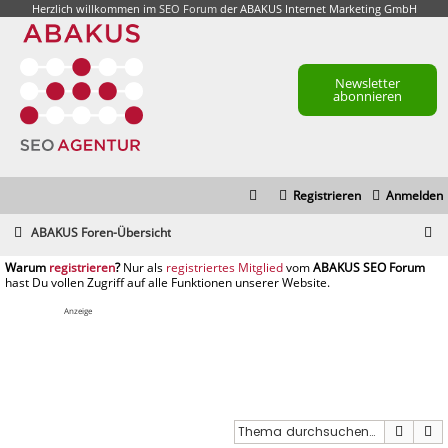
Herzlich willkommen im
SEO Forum
der ABAKUS Internet Marketing GmbH
Newsletter
abonnieren
Registrieren
Anmelden
S
ABAKUS Foren-Übersicht
u
registrieren
registriertes Mitglied
c
h
Anzeige
e
Suche
E