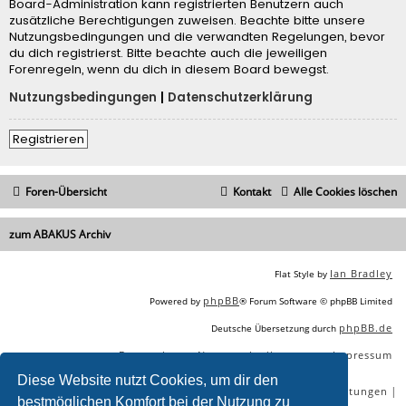
Board-Administration kann registrierten Benutzern auch
zusätzliche Berechtigungen zuweisen. Beachte bitte unsere
Nutzungsbedingungen und die verwandten Regelungen, bevor
du dich registrierst. Bitte beachte auch die jeweiligen
Forenregeln, wenn du dich in diesem Board bewegst.
Nutzungsbedingungen
|
Datenschutzerklärung
Registrieren
Foren-Übersicht
Kontakt
Alle Cookies löschen
zum ABAKUS Archiv
Ian Bradley
Flat Style by
phpBB
Powered by
® Forum Software © phpBB Limited
phpBB.de
Deutsche Übersetzung durch
Datenschutz
Nutzungsbedingungen
Impressum
|
|
Diese Website nutzt Cookies, um dir den
|
|
|
|
SEO Agentur
SEO Blog
SEO Online Tools
SEO Dienstleistungen
bestmöglichen Komfort bei der Nutzung zu