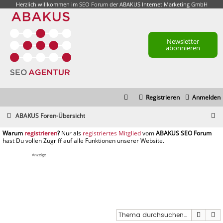
Herzlich willkommen im
SEO Forum
der ABAKUS Internet Marketing GmbH
Newsletter
abonnieren
Registrieren
Anmelden
S
ABAKUS Foren-Übersicht
u
registrieren
registriertes Mitglied
c
h
Anzeige
e
Suche
E