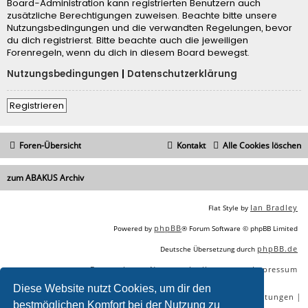
Board-Administration kann registrierten Benutzern auch
zusätzliche Berechtigungen zuweisen. Beachte bitte unsere
Nutzungsbedingungen und die verwandten Regelungen, bevor
du dich registrierst. Bitte beachte auch die jeweiligen
Forenregeln, wenn du dich in diesem Board bewegst.
Nutzungsbedingungen
|
Datenschutzerklärung
Registrieren
Foren-Übersicht
Kontakt
Alle Cookies löschen
zum ABAKUS Archiv
Ian Bradley
Flat Style by
phpBB
Powered by
® Forum Software © phpBB Limited
phpBB.de
Deutsche Übersetzung durch
Datenschutz
Nutzungsbedingungen
Impressum
|
|
Diese Website nutzt Cookies, um dir den
|
|
|
|
SEO Agentur
SEO Blog
SEO Online Tools
SEO Dienstleistungen
bestmöglichen Komfort bei der Nutzung zu