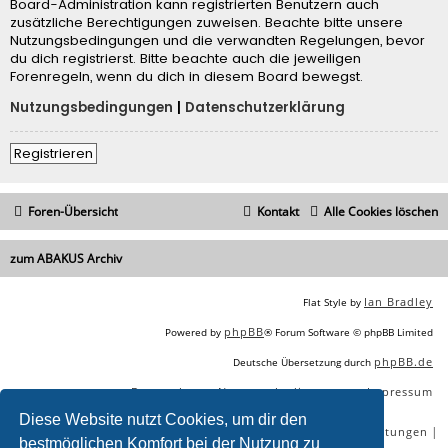
Board-Administration kann registrierten Benutzern auch
zusätzliche Berechtigungen zuweisen. Beachte bitte unsere
Nutzungsbedingungen und die verwandten Regelungen, bevor
du dich registrierst. Bitte beachte auch die jeweiligen
Forenregeln, wenn du dich in diesem Board bewegst.
Nutzungsbedingungen
|
Datenschutzerklärung
Registrieren
Foren-Übersicht
Kontakt
Alle Cookies löschen
zum ABAKUS Archiv
Ian Bradley
Flat Style by
phpBB
Powered by
® Forum Software © phpBB Limited
phpBB.de
Deutsche Übersetzung durch
Datenschutz
Nutzungsbedingungen
Impressum
|
|
Diese Website nutzt Cookies, um dir den
|
|
|
|
SEO Agentur
SEO Blog
SEO Online Tools
SEO Dienstleistungen
bestmöglichen Komfort bei der Nutzung zu