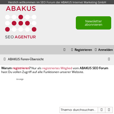
Herzlich willkommen im
SEO Forum
der ABAKUS Internet Marketing GmbH
Newsletter
abonnieren
Registrieren
Anmelden
S
ABAKUS Foren-Übersicht
u
registrieren
registriertes Mitglied
c
h
Anzeige
e
Suche
E