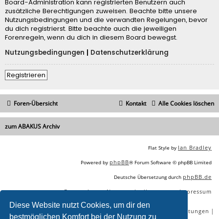
Board-Administration kann registrierten Benutzern auch
zusätzliche Berechtigungen zuweisen. Beachte bitte unsere
Nutzungsbedingungen und die verwandten Regelungen, bevor
du dich registrierst. Bitte beachte auch die jeweiligen
Forenregeln, wenn du dich in diesem Board bewegst.
Nutzungsbedingungen
|
Datenschutzerklärung
Registrieren
Foren-Übersicht
Kontakt
Alle Cookies löschen
zum ABAKUS Archiv
Ian Bradley
Flat Style by
phpBB
Powered by
® Forum Software © phpBB Limited
phpBB.de
Deutsche Übersetzung durch
Datenschutz
Nutzungsbedingungen
Impressum
|
|
Diese Website nutzt Cookies, um dir den
|
|
|
|
SEO Agentur
SEO Blog
SEO Online Tools
SEO Dienstleistungen
bestmöglichen Komfort bei der Nutzung zu