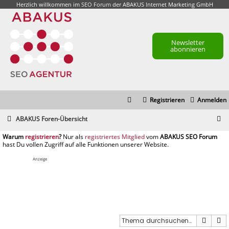
Herzlich willkommen im
SEO Forum
der ABAKUS Internet Marketing GmbH
Newsletter
abonnieren
Registrieren
Anmelden
S
ABAKUS Foren-Übersicht
u
registrieren
registriertes Mitglied
c
h
Anzeige
e
Suche
E