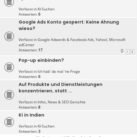
Verfasst in
KI-Suchen
Antworten:
6
Google Ads Konto gesperrt: Keine Ahnung
wieso?
Verfasst in
Google Adwords & Facebook Ads, Yahoo!, Microsoft
adCenter
Antworten:
17
1
2
Pop-up einbinden?
Verfasst in
Ich hab' da mal 'ne Frage
Antworten:
6
Auf Produkte und Dienstleistungen
konzentrieren, statt ...
Verfasst in
Infos, News & SEO Gerüchte
Antworten:
8
Ki in Indien
Verfasst in
KI-Suchen
Antworten:
3