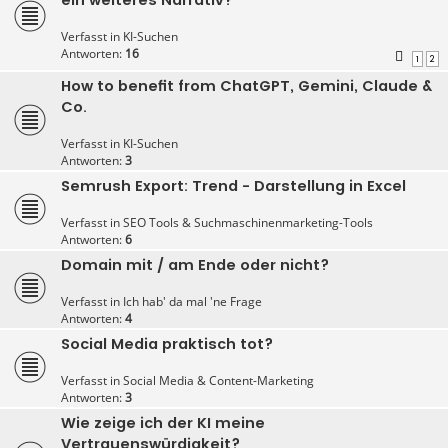
Verfasst in
KI-Suchen
Antworten:
16
1
2
How to benefit from ChatGPT, Gemini, Claude &
Co.
Verfasst in
KI-Suchen
Antworten:
3
Semrush Export: Trend - Darstellung in Excel
Verfasst in
SEO Tools & Suchmaschinenmarketing-Tools
Antworten:
6
Domain mit / am Ende oder nicht?
Verfasst in
Ich hab' da mal 'ne Frage
Antworten:
4
Social Media praktisch tot?
Verfasst in
Social Media & Content-Marketing
Antworten:
3
Wie zeige ich der KI meine
Vertrauenswürdigkeit?