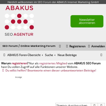
Herzlich willkommen im
SEO Forum
der ABAKUS Internet Marketing GmbH
Newsletter
abonnieren
SEO Forum / Online Marketing Forum
Registrieren
Anmelden
S
ABAKUS Foren-Übersicht
Suche
Neue Beiträge
u
registrieren
registriertes Mitglied
c
Du willst helfen? Beantworte einen dieser unbeantworteten Beiträge!
h
Anzeige
e
Suche
E