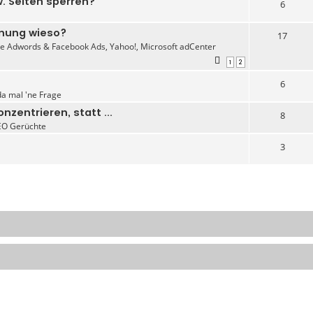
. Seiten sperren?
6
hnung wieso?
17
e Adwords & Facebook Ads, Yahoo!, Microsoft adCenter
1
2
6
da mal 'ne Frage
zentrieren, statt ...
8
EO Gerüchte
3