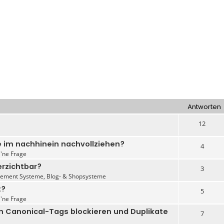
Antworten
12
 im nachhinein nachvollziehen?
4
 'ne Frage
erzichtbar?
3
ement Systeme, Blog- & Shopsysteme
t?
5
 'ne Frage
on Canonical-Tags blockieren und Duplikate
7