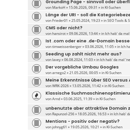
Grounding Page - sinnvoll oder überf
von
MarkoH
» 15.06.2026, 09:31 » in
KI-Suchen
Länge der URI - soll die Kategoriebez
von
Frieder01
» 25.05.2024, 19:23 » in
SEO Tools & 
CMS oder nicht?
von
hansirot
» 09.06.2026, 13:44 » in
Ich hab' da mal
Ist .com oder eine .de-Domain besse
von
timweissenberger
» 03.06.2026, 11:05 » in
Ich h
Seeding up zahlt nicht mehr aus?
von
lavey
» 06.08.2024, 11:03 » in
Ich hab' da mal 'n
Der vorgebliche Umbau Googles
von
arnego2
» 21.05.2026, 00:05 » in
KI-Suchen
Meine Erkenntnisse über SEO versus
von
WRK-2026
» 13.05.2026, 11:42 » in
KI-Suchen
Klassische Suchmaschinenoptimierun
von
Arnd
» 03.06.2025, 11:39 » in
KI-Suchen
unbenutzte aber attraktive Domain 
von
Rapunzel-256
» 18.05.2026, 16:53 » in
Ich hab' d
Mentions - positiv oder negativ?
von
johnyg61
» 19.05.2026, 10:21 » in
KI-Suchen