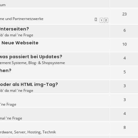
rum
23
me und Partnernetzwerke
1
2
Unterseiten?
6
ab' da mal 'ne Frage
- Neue Webseite
10
as passiert bei Updates?
4
ement Systeme, Blog- & Shopsysteme
chen?
5
 oder als HTML img-Tag?
3
ab' da mal 'ne Frage
3
 'ne Frage
4
mal 'ne Frage
8
dware, Server, Hosting, Technik