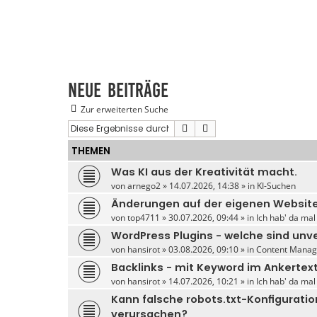
Neue Beiträge
Zur erweiterten Suche
Suche
Erweiterte Suche
THEMEN
Was KI aus der Kreativität macht.
von
arnego2
» 14.07.2026, 14:38 » in
KI-Suchen
Änderungen auf der eigenen Website
von
top4711
» 30.07.2026, 09:44 » in
Ich hab' da mal
WordPress Plugins - welche sind unv
von
hansirot
» 03.08.2026, 09:10 » in
Content Manag
Backlinks - mit Keyword im Ankertex
von
hansirot
» 14.07.2026, 10:21 » in
Ich hab' da mal
Kann falsche robots.txt-Konfigurati
verursachen?