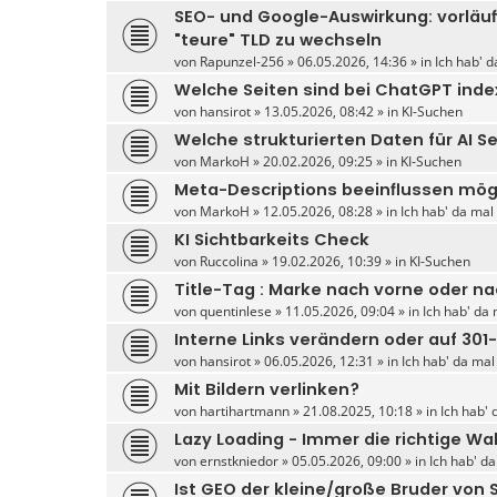
SEO- und Google-Auswirkung: vorläu
"teure" TLD zu wechseln
von
Rapunzel-256
» 06.05.2026, 14:36 » in
Ich hab' d
Welche Seiten sind bei ChatGPT inde
von
hansirot
» 13.05.2026, 08:42 » in
KI-Suchen
Welche strukturierten Daten für AI S
von
MarkoH
» 20.02.2026, 09:25 » in
KI-Suchen
Meta-Descriptions beeinflussen mög
von
MarkoH
» 12.05.2026, 08:28 » in
Ich hab' da mal
KI Sichtbarkeits Check
von
Ruccolina
» 19.02.2026, 10:39 » in
KI-Suchen
Title-Tag : Marke nach vorne oder n
von
quentinlese
» 11.05.2026, 09:04 » in
Ich hab' da 
Interne Links verändern oder auf 301
von
hansirot
» 06.05.2026, 12:31 » in
Ich hab' da mal
Mit Bildern verlinken?
von
hartihartmann
» 21.08.2025, 10:18 » in
Ich hab' 
Lazy Loading - Immer die richtige Wa
von
ernstkniedor
» 05.05.2026, 09:00 » in
Ich hab' d
Ist GEO der kleine/große Bruder von 