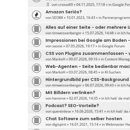
von
croxxx69
» 04.11.2025, 17:18 » in
Google Fo
Amazon Seriös?
von
SEO88
» 10.01.2023, 16:43 » in
Partnerprogram
Alles auf einer Seite - oder mehrere 
von
timweissenberger
» 15.07.2026, 14:48 » in
Ich h
Impressionen bei Google am Boden 
von
sassie
» 07.05.2026, 19:17 » in
Google Forum
CSS von Plugins zusammenfassen - w
von
MarkoH
» 09.07.2026, 09:16 » in
Content Manag
Web-Agenten - Seite bedienbar ma
von
MarkoH
» 03.07.2026, 08:45 » in
KI-Suchen
Hintergrundbild per CSS-Background
von
timweissenberger
» 06.07.2026, 09:43 » in
Ich h
Mit Billdern verlinken?
von
hansirot
» 02.07.2026, 14:35 » in
Ich hab' da mal
Podcast? SEO-Vorteile?
von
quentinlese
» 16.06.2026, 15:41 » in
Ich hab' da 
Chat Softawre zum selber hosten
von
digispirit
» 16.01.2021, 15:14 » in
Webmaster Har