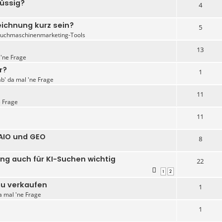
lüssig?
4
eichnung kurz sein?
5
Suchmaschinenmarketing-Tools
13
 'ne Frage
r?
1
ab' da mal 'ne Frage
11
e Frage
11
 AIO und GEO
8
g auch für KI-Suchen wichtig
22
1
2
zu verkaufen
1
a mal 'ne Frage
1