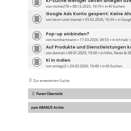
KI-Suche:Weniger Seiten anlegen bzw
von
ritchie276
» 08.12.2025, 10:19 » in
KI-Suchen
Google Ads Konto gesperrt: Keine A
von
kevin-und-chantal
» 03.02.2026, 16:34 » in
Googl
Pop-up einbinden?
von
hartihartmann
» 17.03.2026, 08:53 » in
Ich hab' 
Auf Produkte und Dienstleistungen kon
von
duncan
» 06.01.2025, 19:30 » in
Infos, News & S
Ki in Indien
von
arnego2
» 24.03.2026, 16:40 » in
KI-Suchen
Zur erweiterten Suche
Foren-Übersicht
zum ABAKUS Archiv