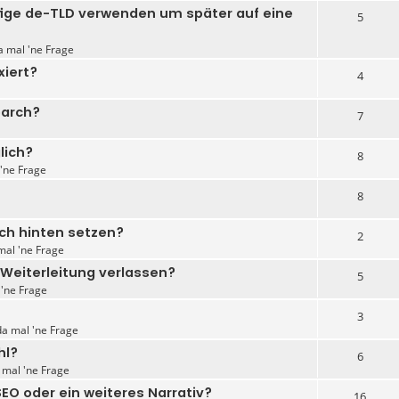
fige de-TLD verwenden um später auf eine
5
a mal 'ne Frage
xiert?
4
earch?
7
lich?
8
 'ne Frage
8
ach hinten setzen?
2
mal 'ne Frage
-Weiterleitung verlassen?
5
 'ne Frage
3
da mal 'ne Frage
hl?
6
a mal 'ne Frage
SEO oder ein weiteres Narrativ?
16