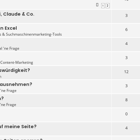
1
2
, Claude & Co.
3
n Excel
6
s & Suchmaschinenmarketing-Tools
4
al 'ne Frage
3
 Content-Marketing
swürdigkeit?
12
n
p rausnehmen?
3
 'ne Frage
n?
8
 'ne Frage
0
uf meine Seite?
4