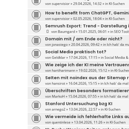
von
supervisior
» 29.04.2026, 14:32 » in
KI-Suchen
How to benefit from ChatGPT, Gemini
von
supervisior
» 02.05.2026, 18:04 » in
KI-Suchen
Semrush Export: Trend - Darstellung i
von
Baumgard
» 15.01.2025, 06:01 » in
SEO Tool
Domain mit / am Ende oder nicht?
von
jonastego
» 20.04.2026, 09:42 » in
Ich hab' da m
Social Media praktisch tot?
von
Geldklar
» 17.04.2026, 17:15 » in
Social Media &
Wie zeige ich der KI meine Vertrauen
von
hartihartmann
» 19.02.2026, 15:12 » in
KI-Suche
SeIten mit noindex aus der Sitema
von
hansirot
» 16.04.2026, 15:15 » in
Ich hab' da mal
Überschriften besonders formatiere
von
MarkoH
» 15.04.2026, 07:55 » in
Ich hab' da mal
Stanford Untersuchung bzg KI
von
arnego2
» 13.04.2026, 22:57 » in
KI-Suchen
Wie vermeide ich fehlerhafte Links a
von
quentinlese
» 13.04.2026, 11:26 » in
KI-Suchen