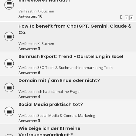
Verfasst in
KI-Suchen
Antworten:
16
1
2
How to benefit from ChatGPT, Gemini, Claude &
Co.
Verfasst in
KI-Suchen
Antworten:
3
Semrush Export: Trend - Darstellung in Excel
Verfasst in
SEO Tools & Suchmaschinenmarketing-Tools
Antworten:
6
Domain mit / am Ende oder nicht?
Verfasst in
Ich hab' da mal 'ne Frage
Antworten:
4
Social Media praktisch tot?
Verfasst in
Social Media & Content-Marketing
Antworten:
3
Wie zeige ich der KI meine
Vertrauenswürdigkeit?