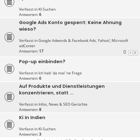
Verfasst in
KI-Suchen
Antworten:
6
Google Ads Konto gesperrt: Keine Ahnung
wieso?
Verfasst in
Google Adwords & Facebook Ads, Yahoo!, Microsoft
adCenter
Antworten:
17
1
2
Pop-up einbinden?
Verfasst in
Ich hab' da mal 'ne Frage
Antworten:
6
Auf Produkte und Dienstleistungen
konzentrieren, statt ...
Verfasst in
Infos, News & SEO Gerüchte
Antworten:
8
Ki in Indien
Verfasst in
KI-Suchen
Antworten:
3