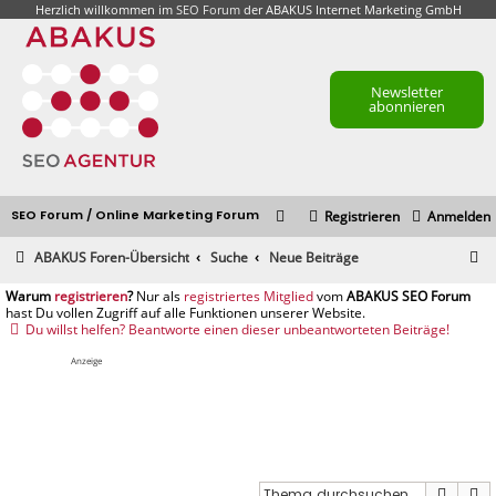
Herzlich willkommen im
SEO Forum
der ABAKUS Internet Marketing GmbH
Newsletter
abonnieren
SEO Forum / Online Marketing Forum
Registrieren
Anmelden
S
ABAKUS Foren-Übersicht
Suche
Neue Beiträge
u
registrieren
registriertes Mitglied
c
Du willst helfen? Beantworte einen dieser unbeantworteten Beiträge!
h
Anzeige
e
Suche
E