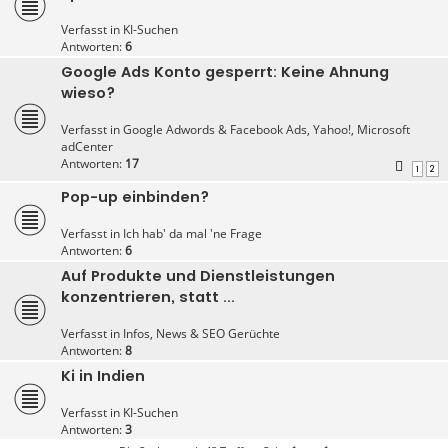
Verfasst in
KI-Suchen
Antworten:
6
Google Ads Konto gesperrt: Keine Ahnung
wieso?
Verfasst in
Google Adwords & Facebook Ads, Yahoo!, Microsoft
adCenter
Antworten:
17
1
2
Pop-up einbinden?
Verfasst in
Ich hab' da mal 'ne Frage
Antworten:
6
Auf Produkte und Dienstleistungen
konzentrieren, statt ...
Verfasst in
Infos, News & SEO Gerüchte
Antworten:
8
Ki in Indien
Verfasst in
KI-Suchen
Antworten:
3