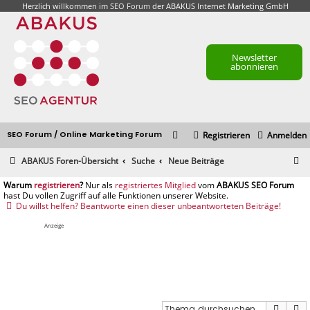
Herzlich willkommen im
SEO Forum
der ABAKUS Internet Marketing GmbH
Newsletter
abonnieren
SEO Forum / Online Marketing Forum
Registrieren
Anmelden
S
ABAKUS Foren-Übersicht
Suche
Neue Beiträge
u
registrieren
registriertes Mitglied
c
Du willst helfen? Beantworte einen dieser unbeantworteten Beiträge!
h
Anzeige
e
Suche
E