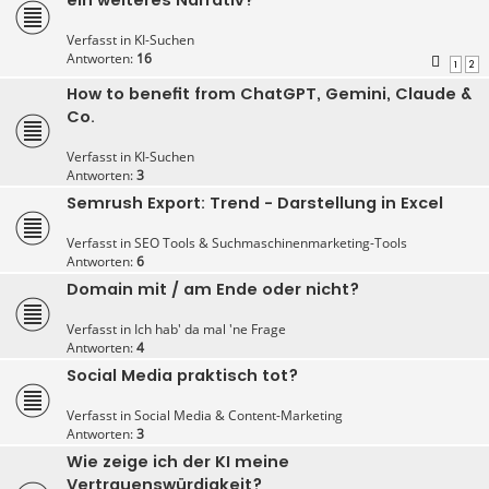
Verfasst in
KI-Suchen
Antworten:
16
1
2
How to benefit from ChatGPT, Gemini, Claude &
Co.
Verfasst in
KI-Suchen
Antworten:
3
Semrush Export: Trend - Darstellung in Excel
Verfasst in
SEO Tools & Suchmaschinenmarketing-Tools
Antworten:
6
Domain mit / am Ende oder nicht?
Verfasst in
Ich hab' da mal 'ne Frage
Antworten:
4
Social Media praktisch tot?
Verfasst in
Social Media & Content-Marketing
Antworten:
3
Wie zeige ich der KI meine
Vertrauenswürdigkeit?