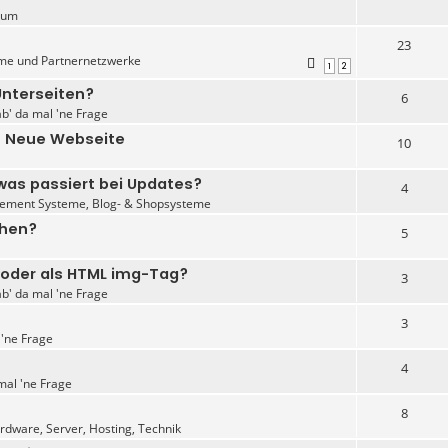
rum
23
me und Partnernetzwerke
1
2
Unterseiten?
6
ab' da mal 'ne Frage
- Neue Webseite
10
as passiert bei Updates?
4
ement Systeme, Blog- & Shopsysteme
chen?
5
 oder als HTML img-Tag?
3
ab' da mal 'ne Frage
3
 'ne Frage
4
mal 'ne Frage
8
dware, Server, Hosting, Technik