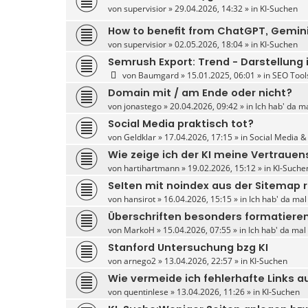
von
supervisior
» 29.04.2026, 14:32 » in
KI-Suchen
How to benefit from ChatGPT, Gemini
von
supervisior
» 02.05.2026, 18:04 » in
KI-Suchen
Semrush Export: Trend - Darstellung i
von
Baumgard
» 15.01.2025, 06:01 » in
SEO Tool
Domain mit / am Ende oder nicht?
von
jonastego
» 20.04.2026, 09:42 » in
Ich hab' da m
Social Media praktisch tot?
von
Geldklar
» 17.04.2026, 17:15 » in
Social Media &
Wie zeige ich der KI meine Vertrauen
von
hartihartmann
» 19.02.2026, 15:12 » in
KI-Suche
SeIten mit noindex aus der Sitema
von
hansirot
» 16.04.2026, 15:15 » in
Ich hab' da mal
Überschriften besonders formatiere
von
MarkoH
» 15.04.2026, 07:55 » in
Ich hab' da mal
Stanford Untersuchung bzg KI
von
arnego2
» 13.04.2026, 22:57 » in
KI-Suchen
Wie vermeide ich fehlerhafte Links a
von
quentinlese
» 13.04.2026, 11:26 » in
KI-Suchen