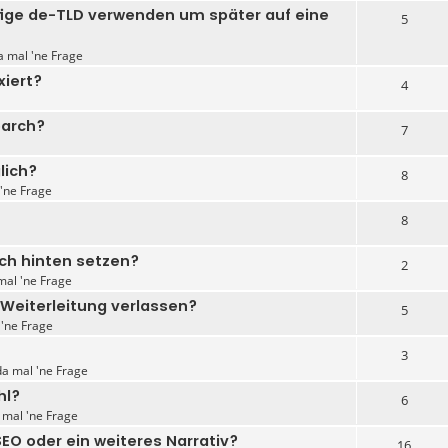
fige de-TLD verwenden um später auf eine
5
a mal 'ne Frage
xiert?
4
earch?
7
lich?
8
 'ne Frage
8
ach hinten setzen?
2
mal 'ne Frage
-Weiterleitung verlassen?
5
 'ne Frage
3
da mal 'ne Frage
hl?
6
a mal 'ne Frage
SEO oder ein weiteres Narrativ?
16