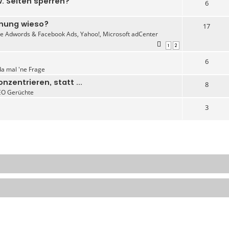
. Seiten sperren?
6
hnung wieso?
17
e Adwords & Facebook Ads, Yahoo!, Microsoft adCenter
1
2
6
da mal 'ne Frage
zentrieren, statt ...
8
EO Gerüchte
3