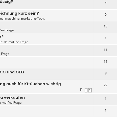
lüssig?
4
eichnung kurz sein?
5
Suchmaschinenmarketing-Tools
13
 'ne Frage
r?
1
ab' da mal 'ne Frage
11
e Frage
11
 AIO und GEO
8
g auch für KI-Suchen wichtig
22
1
2
zu verkaufen
1
a mal 'ne Frage
1