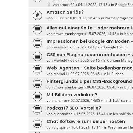
von
croxxx69
» 04.11.2025, 17:18 » in
Google Fo
Amazon Seriös?
von
SEO88
» 10.01.2023, 16:43 » in
Partnerprogram
Alles auf einer Seite - oder mehrere 
von
timweissenberger
» 15.07.2026, 14:48 » in
Ich h
Impressionen bei Google am Boden 
von
sassie
» 07.05.2026, 19:17 » in
Google Forum
CSS von Plugins zusammenfassen - w
von
MarkoH
» 09.07.2026, 09:16 » in
Content Manag
Web-Agenten - Seite bedienbar ma
von
MarkoH
» 03.07.2026, 08:45 » in
KI-Suchen
Hintergrundbild per CSS-Background
von
timweissenberger
» 06.07.2026, 09:43 » in
Ich h
Mit Billdern verlinken?
von
hansirot
» 02.07.2026, 14:35 » in
Ich hab' da mal
Podcast? SEO-Vorteile?
von
quentinlese
» 16.06.2026, 15:41 » in
Ich hab' da 
Chat Softawre zum selber hosten
von
digispirit
» 16.01.2021, 15:14 » in
Webmaster Har