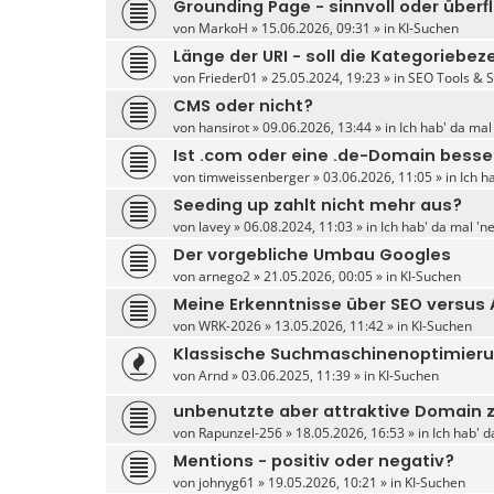
Grounding Page - sinnvoll oder überf
von
MarkoH
» 15.06.2026, 09:31 » in
KI-Suchen
Länge der URI - soll die Kategoriebez
von
Frieder01
» 25.05.2024, 19:23 » in
SEO Tools & 
CMS oder nicht?
von
hansirot
» 09.06.2026, 13:44 » in
Ich hab' da mal
Ist .com oder eine .de-Domain besse
von
timweissenberger
» 03.06.2026, 11:05 » in
Ich h
Seeding up zahlt nicht mehr aus?
von
lavey
» 06.08.2024, 11:03 » in
Ich hab' da mal 'n
Der vorgebliche Umbau Googles
von
arnego2
» 21.05.2026, 00:05 » in
KI-Suchen
Meine Erkenntnisse über SEO versus
von
WRK-2026
» 13.05.2026, 11:42 » in
KI-Suchen
Klassische Suchmaschinenoptimierun
von
Arnd
» 03.06.2025, 11:39 » in
KI-Suchen
unbenutzte aber attraktive Domain 
von
Rapunzel-256
» 18.05.2026, 16:53 » in
Ich hab' d
Mentions - positiv oder negativ?
von
johnyg61
» 19.05.2026, 10:21 » in
KI-Suchen