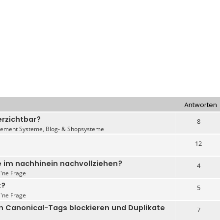
Antworten
erzichtbar?
8
ement Systeme, Blog- & Shopsysteme
12
 im nachhinein nachvollziehen?
4
 'ne Frage
t?
5
 'ne Frage
on Canonical-Tags blockieren und Duplikate
7