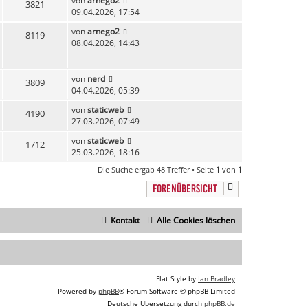
von
arnego2
3821
09.04.2026, 17:54
von
arnego2
8119
08.04.2026, 14:43
von
nerd
3809
04.04.2026, 05:39
von
staticweb
4190
27.03.2026, 07:49
von
staticweb
1712
25.03.2026, 18:16
Die Suche ergab 48 Treffer • Seite
1
von
1
FORENÜBERSICHT
Kontakt
Alle Cookies löschen
Flat Style by
Ian Bradley
Powered by
phpBB
® Forum Software © phpBB Limited
Deutsche Übersetzung durch
phpBB.de