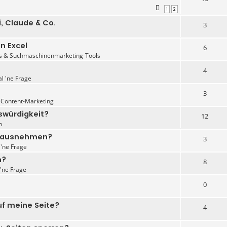
1
2
, Claude & Co.
3
n Excel
6
s & Suchmaschinenmarketing-Tools
4
al 'ne Frage
3
 Content-Marketing
swürdigkeit?
12
n
p rausnehmen?
3
 'ne Frage
n?
8
 'ne Frage
0
uf meine Seite?
4