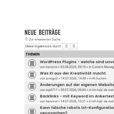
Neue Beiträge
Zur erweiterten Suche
Suche
Erweiterte Suche
THEMEN
WordPress Plugins - welche sind unv
von
hansirot
» 03.08.2026, 09:10 » in
Content Manag
Was KI aus der Kreativität macht.
von
arnego2
» 14.07.2026, 14:38 » in
KI-Suchen
Änderungen auf der eigenen Website
von
top4711
» 30.07.2026, 09:44 » in
Ich hab' da mal
Backlinks - mit Keyword im Ankertex
von
hansirot
» 14.07.2026, 10:21 » in
Ich hab' da mal
Kann falsche robots.txt-Konfigurati
verursachen?