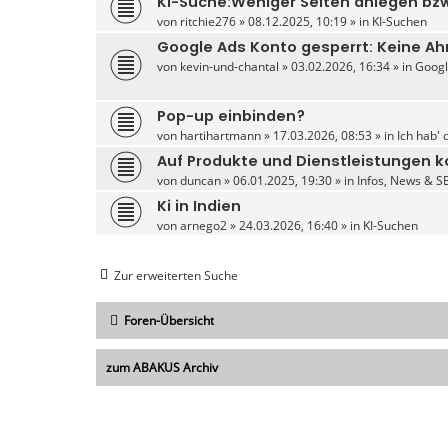
KI-Suche:Weniger Seiten anlegen bzw
von
ritchie276
» 08.12.2025, 10:19 » in
KI-Suchen
Google Ads Konto gesperrt: Keine A
von
kevin-und-chantal
» 03.02.2026, 16:34 » in
Googl
Pop-up einbinden?
von
hartihartmann
» 17.03.2026, 08:53 » in
Ich hab' 
Auf Produkte und Dienstleistungen kon
von
duncan
» 06.01.2025, 19:30 » in
Infos, News & S
Ki in Indien
von
arnego2
» 24.03.2026, 16:40 » in
KI-Suchen
Zur erweiterten Suche
Foren-Übersicht
zum ABAKUS Archiv