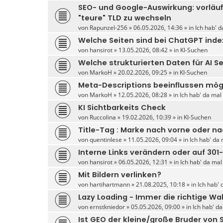
SEO- und Google-Auswirkung: vorläu
"teure" TLD zu wechseln
von
Rapunzel-256
» 06.05.2026, 14:36 » in
Ich hab' d
Welche Seiten sind bei ChatGPT inde
von
hansirot
» 13.05.2026, 08:42 » in
KI-Suchen
Welche strukturierten Daten für AI S
von
MarkoH
» 20.02.2026, 09:25 » in
KI-Suchen
Meta-Descriptions beeinflussen mög
von
MarkoH
» 12.05.2026, 08:28 » in
Ich hab' da mal
KI Sichtbarkeits Check
von
Ruccolina
» 19.02.2026, 10:39 » in
KI-Suchen
Title-Tag : Marke nach vorne oder n
von
quentinlese
» 11.05.2026, 09:04 » in
Ich hab' da 
Interne Links verändern oder auf 301
von
hansirot
» 06.05.2026, 12:31 » in
Ich hab' da mal
Mit Bildern verlinken?
von
hartihartmann
» 21.08.2025, 10:18 » in
Ich hab' 
Lazy Loading - Immer die richtige Wa
von
ernstkniedor
» 05.05.2026, 09:00 » in
Ich hab' d
Ist GEO der kleine/große Bruder von 